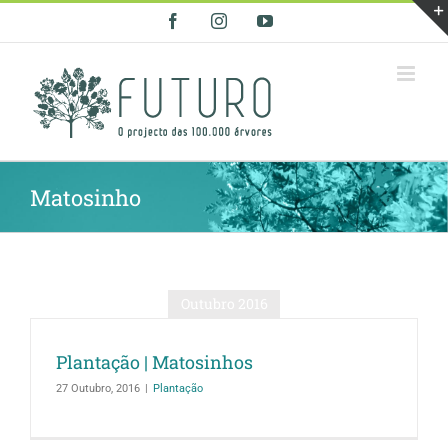
Skip
Facebook
Instagram
YouTube
to
content
Matosinho
Outubro 2016
Plantação | Matosinhos
27 Outubro, 2016
|
Plantação