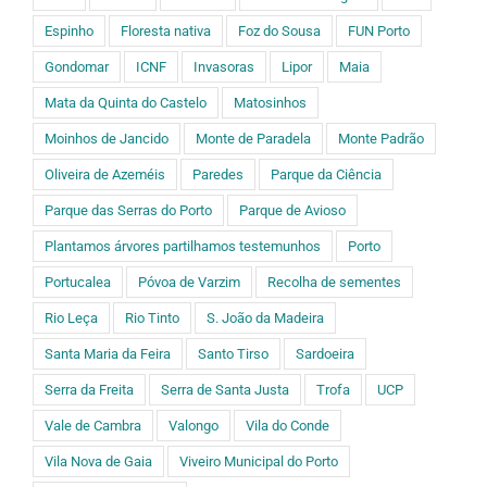
Espinho
Floresta nativa
Foz do Sousa
FUN Porto
Gondomar
ICNF
Invasoras
Lipor
Maia
Mata da Quinta do Castelo
Matosinhos
Moinhos de Jancido
Monte de Paradela
Monte Padrão
Oliveira de Azeméis
Paredes
Parque da Ciência
Parque das Serras do Porto
Parque de Avioso
Plantamos árvores partilhamos testemunhos
Porto
Portucalea
Póvoa de Varzim
Recolha de sementes
Rio Leça
Rio Tinto
S. João da Madeira
Santa Maria da Feira
Santo Tirso
Sardoeira
Serra da Freita
Serra de Santa Justa
Trofa
UCP
Vale de Cambra
Valongo
Vila do Conde
Vila Nova de Gaia
Viveiro Municipal do Porto