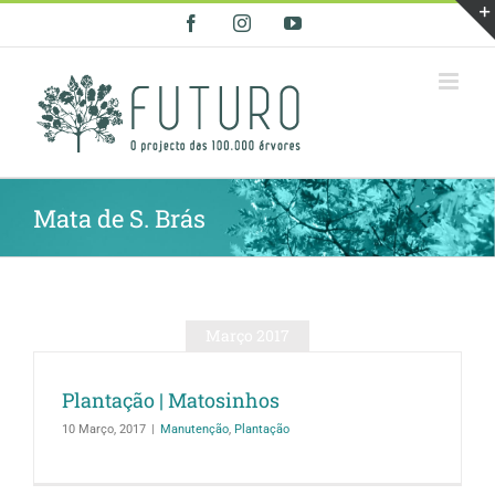
Skip
Facebook
Instagram
YouTube
to
content
Mata de S. Brás
Março 2017
Plantação | Matosinhos
10 Março, 2017
|
Manutenção
,
Plantação