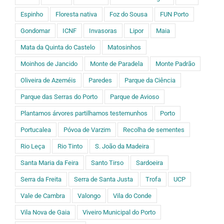
Espinho
Floresta nativa
Foz do Sousa
FUN Porto
Gondomar
ICNF
Invasoras
Lipor
Maia
Mata da Quinta do Castelo
Matosinhos
Moinhos de Jancido
Monte de Paradela
Monte Padrão
Oliveira de Azeméis
Paredes
Parque da Ciência
Parque das Serras do Porto
Parque de Avioso
Plantamos árvores partilhamos testemunhos
Porto
Portucalea
Póvoa de Varzim
Recolha de sementes
Rio Leça
Rio Tinto
S. João da Madeira
Santa Maria da Feira
Santo Tirso
Sardoeira
Serra da Freita
Serra de Santa Justa
Trofa
UCP
Vale de Cambra
Valongo
Vila do Conde
Vila Nova de Gaia
Viveiro Municipal do Porto