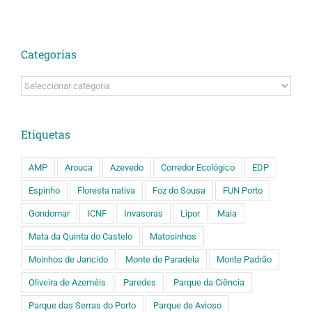
Categorias
Categorias
Etiquetas
AMP
Arouca
Azevedo
Corredor Ecológico
EDP
Espinho
Floresta nativa
Foz do Sousa
FUN Porto
Gondomar
ICNF
Invasoras
Lipor
Maia
Mata da Quinta do Castelo
Matosinhos
Moinhos de Jancido
Monte de Paradela
Monte Padrão
Oliveira de Azeméis
Paredes
Parque da Ciência
Parque das Serras do Porto
Parque de Avioso