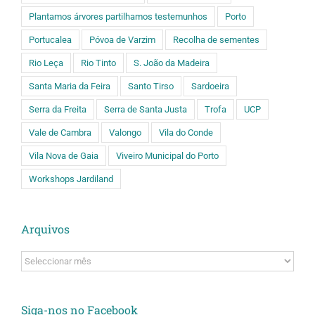
Plantamos árvores partilhamos testemunhos
Porto
Portucalea
Póvoa de Varzim
Recolha de sementes
Rio Leça
Rio Tinto
S. João da Madeira
Santa Maria da Feira
Santo Tirso
Sardoeira
Serra da Freita
Serra de Santa Justa
Trofa
UCP
Vale de Cambra
Valongo
Vila do Conde
Vila Nova de Gaia
Viveiro Municipal do Porto
Workshops Jardiland
Arquivos
Arquivos
Siga-nos no Facebook