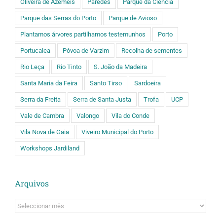
Oliveira de Azeméis
Paredes
Parque da Ciência
Parque das Serras do Porto
Parque de Avioso
Plantamos árvores partilhamos testemunhos
Porto
Portucalea
Póvoa de Varzim
Recolha de sementes
Rio Leça
Rio Tinto
S. João da Madeira
Santa Maria da Feira
Santo Tirso
Sardoeira
Serra da Freita
Serra de Santa Justa
Trofa
UCP
Vale de Cambra
Valongo
Vila do Conde
Vila Nova de Gaia
Viveiro Municipal do Porto
Workshops Jardiland
Arquivos
Arquivos