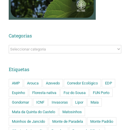
Categorias
Categorias
Etiquetas
AMP
Arouca
Azevedo
Corredor Ecológico
EDP
Espinho
Floresta nativa
Foz do Sousa
FUN Porto
Gondomar
ICNF
Invasoras
Lipor
Maia
Mata da Quinta do Castelo
Matosinhos
Moinhos de Jancido
Monte de Paradela
Monte Padrão