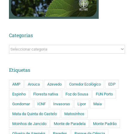
Categorias
Categorias
Etiquetas
AMP
Arouca
Azevedo
Corredor Ecológico
EDP
Espinho
Floresta nativa
Foz do Sousa
FUN Porto
Gondomar
ICNF
Invasoras
Lipor
Maia
Mata da Quinta do Castelo
Matosinhos
Moinhos de Jancido
Monte de Paradela
Monte Padrão
Oliveira de Azeméis
Paredes
Parque da Ciência