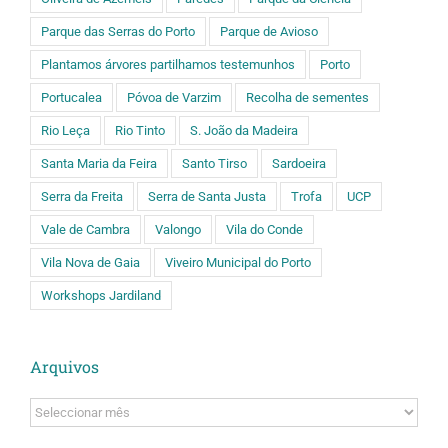
Parque das Serras do Porto
Parque de Avioso
Plantamos árvores partilhamos testemunhos
Porto
Portucalea
Póvoa de Varzim
Recolha de sementes
Rio Leça
Rio Tinto
S. João da Madeira
Santa Maria da Feira
Santo Tirso
Sardoeira
Serra da Freita
Serra de Santa Justa
Trofa
UCP
Vale de Cambra
Valongo
Vila do Conde
Vila Nova de Gaia
Viveiro Municipal do Porto
Workshops Jardiland
Arquivos
Arquivos