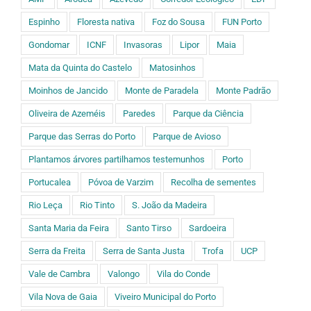
Espinho
Floresta nativa
Foz do Sousa
FUN Porto
Gondomar
ICNF
Invasoras
Lipor
Maia
Mata da Quinta do Castelo
Matosinhos
Moinhos de Jancido
Monte de Paradela
Monte Padrão
Oliveira de Azeméis
Paredes
Parque da Ciência
Parque das Serras do Porto
Parque de Avioso
Plantamos árvores partilhamos testemunhos
Porto
Portucalea
Póvoa de Varzim
Recolha de sementes
Rio Leça
Rio Tinto
S. João da Madeira
Santa Maria da Feira
Santo Tirso
Sardoeira
Serra da Freita
Serra de Santa Justa
Trofa
UCP
Vale de Cambra
Valongo
Vila do Conde
Vila Nova de Gaia
Viveiro Municipal do Porto