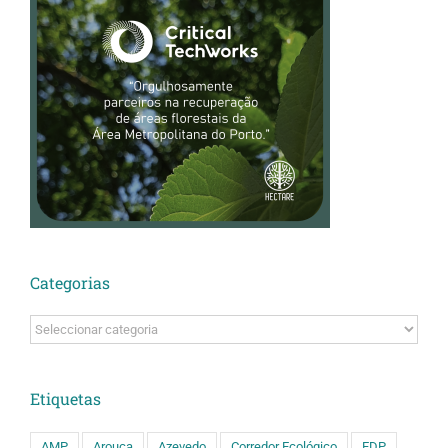
Categorias
Categorias
Etiquetas
AMP
Arouca
Azevedo
Corredor Ecológico
EDP