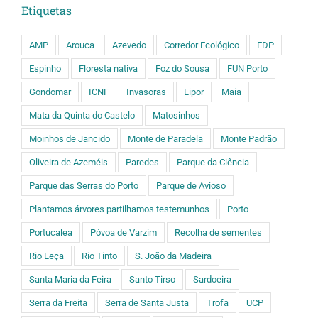
Etiquetas
AMP
Arouca
Azevedo
Corredor Ecológico
EDP
Espinho
Floresta nativa
Foz do Sousa
FUN Porto
Gondomar
ICNF
Invasoras
Lipor
Maia
Mata da Quinta do Castelo
Matosinhos
Moinhos de Jancido
Monte de Paradela
Monte Padrão
Oliveira de Azeméis
Paredes
Parque da Ciência
Parque das Serras do Porto
Parque de Avioso
Plantamos árvores partilhamos testemunhos
Porto
Portucalea
Póvoa de Varzim
Recolha de sementes
Rio Leça
Rio Tinto
S. João da Madeira
Santa Maria da Feira
Santo Tirso
Sardoeira
Serra da Freita
Serra de Santa Justa
Trofa
UCP