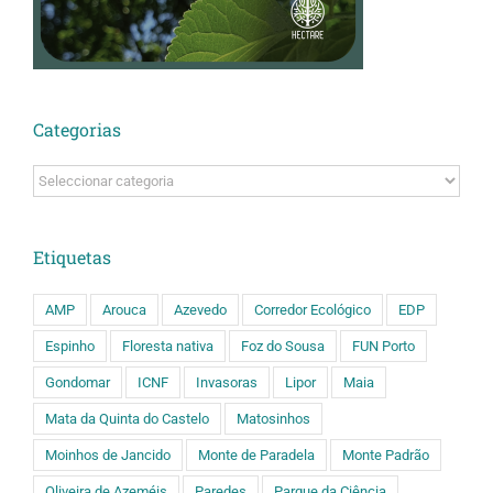
Categorias
Categorias
Etiquetas
AMP
Arouca
Azevedo
Corredor Ecológico
EDP
Espinho
Floresta nativa
Foz do Sousa
FUN Porto
Gondomar
ICNF
Invasoras
Lipor
Maia
Mata da Quinta do Castelo
Matosinhos
Moinhos de Jancido
Monte de Paradela
Monte Padrão
Oliveira de Azeméis
Paredes
Parque da Ciência