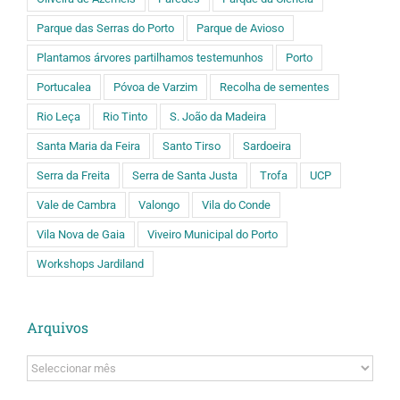
Parque das Serras do Porto
Parque de Avioso
Plantamos árvores partilhamos testemunhos
Porto
Portucalea
Póvoa de Varzim
Recolha de sementes
Rio Leça
Rio Tinto
S. João da Madeira
Santa Maria da Feira
Santo Tirso
Sardoeira
Serra da Freita
Serra de Santa Justa
Trofa
UCP
Vale de Cambra
Valongo
Vila do Conde
Vila Nova de Gaia
Viveiro Municipal do Porto
Workshops Jardiland
Arquivos
Arquivos