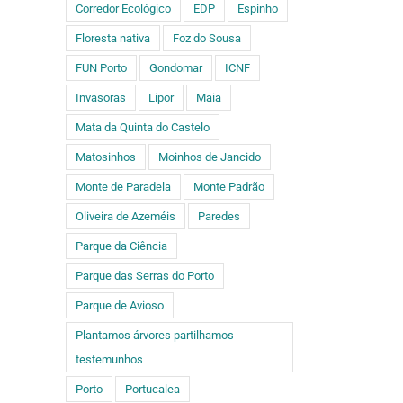
Corredor Ecológico
EDP
Espinho
Floresta nativa
Foz do Sousa
FUN Porto
Gondomar
ICNF
Invasoras
Lipor
Maia
Mata da Quinta do Castelo
Matosinhos
Moinhos de Jancido
Monte de Paradela
Monte Padrão
Oliveira de Azeméis
Paredes
Parque da Ciência
Parque das Serras do Porto
Parque de Avioso
Plantamos árvores partilhamos
testemunhos
Porto
Portucalea