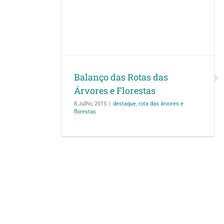
as Árvores e
s
es e florestas
Balanço das Rotas das
Árvores e Florestas
8 Julho, 2015
|
destaque
,
rota das árvores e
florestas