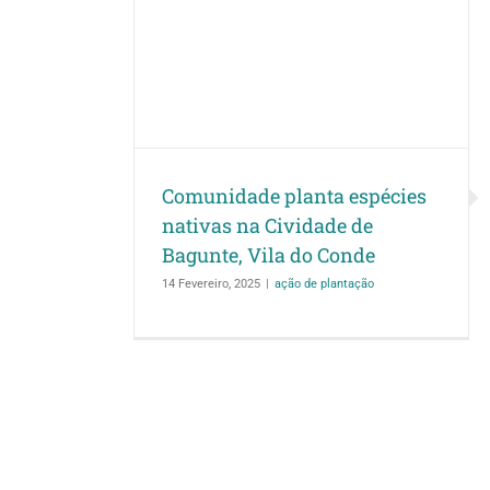
a espécies
 de Bagunte,
nde
ação
Comunidade planta espécies
nativas na Cividade de
Bagunte, Vila do Conde
14 Fevereiro, 2025
|
ação de plantação