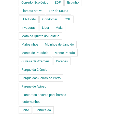
Corredor Ecológico
EDP
Espinho
Floresta nativa
Foz do Sousa
FUN Porto
Gondomar
ICNF
Invasoras
Lipor
Maia
Mata da Quinta do Castelo
Matosinhos
Moinhos de Jancido
Monte de Paradela
Monte Padrão
Oliveira de Azeméis
Paredes
Parque da Ciência
Parque das Serras do Porto
Parque de Avioso
Plantamos árvores partilhamos
testemunhos
Porto
Portucalea