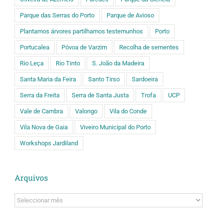
Parque das Serras do Porto
Parque de Avioso
Plantamos árvores partilhamos testemunhos
Porto
Portucalea
Póvoa de Varzim
Recolha de sementes
Rio Leça
Rio Tinto
S. João da Madeira
Santa Maria da Feira
Santo Tirso
Sardoeira
Serra da Freita
Serra de Santa Justa
Trofa
UCP
Vale de Cambra
Valongo
Vila do Conde
Vila Nova de Gaia
Viveiro Municipal do Porto
Workshops Jardiland
Arquivos
Arquivos