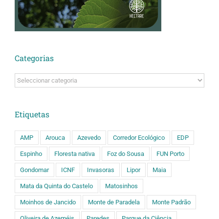
Categorias
Categorias
Etiquetas
AMP
Arouca
Azevedo
Corredor Ecológico
EDP
Espinho
Floresta nativa
Foz do Sousa
FUN Porto
Gondomar
ICNF
Invasoras
Lipor
Maia
Mata da Quinta do Castelo
Matosinhos
Moinhos de Jancido
Monte de Paradela
Monte Padrão
Oliveira de Azeméis
Paredes
Parque da Ciência