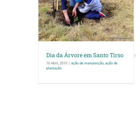
Santo Tirso
o de plantação
Dia da Árvore em Santo Tirso
10 Abril, 2015
|
ação de manutenção
,
ação de
plantação