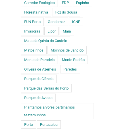
Corredor Ecológico
EDP
Espinho
Floresta nativa
Foz do Sousa
FUN Porto
Gondomar
ICNF
Invasoras
Lipor
Maia
Mata da Quinta do Castelo
Matosinhos
Moinhos de Jancido
Monte de Paradela
Monte Padrão
Oliveira de Azeméis
Paredes
Parque da Ciência
Parque das Serras do Porto
Parque de Avioso
Plantamos árvores partilhamos
testemunhos
Porto
Portucalea