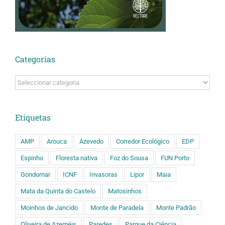
Categorias
Categorias
Etiquetas
AMP
Arouca
Azevedo
Corredor Ecológico
EDP
Espinho
Floresta nativa
Foz do Sousa
FUN Porto
Gondomar
ICNF
Invasoras
Lipor
Maia
Mata da Quinta do Castelo
Matosinhos
Moinhos de Jancido
Monte de Paradela
Monte Padrão
Oliveira de Azeméis
Paredes
Parque da Ciência