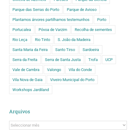
Parque das Serras do Porto
Parque de Avioso
Plantamos árvores partilhamos testemunhos
Porto
Portucalea
Póvoa de Varzim
Recolha de sementes
Rio Leça
Rio Tinto
S. João da Madeira
Santa Maria da Feira
Santo Tirso
Sardoeira
Serra da Freita
Serra de Santa Justa
Trofa
UCP
Vale de Cambra
Valongo
Vila do Conde
Vila Nova de Gaia
Viveiro Municipal do Porto
Workshops Jardiland
Arquivos
Arquivos