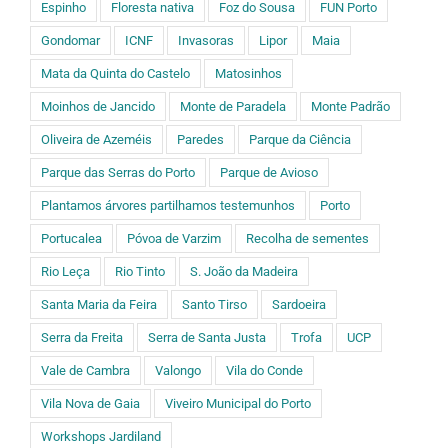
Espinho
Floresta nativa
Foz do Sousa
FUN Porto
Gondomar
ICNF
Invasoras
Lipor
Maia
Mata da Quinta do Castelo
Matosinhos
Moinhos de Jancido
Monte de Paradela
Monte Padrão
Oliveira de Azeméis
Paredes
Parque da Ciência
Parque das Serras do Porto
Parque de Avioso
Plantamos árvores partilhamos testemunhos
Porto
Portucalea
Póvoa de Varzim
Recolha de sementes
Rio Leça
Rio Tinto
S. João da Madeira
Santa Maria da Feira
Santo Tirso
Sardoeira
Serra da Freita
Serra de Santa Justa
Trofa
UCP
Vale de Cambra
Valongo
Vila do Conde
Vila Nova de Gaia
Viveiro Municipal do Porto
Workshops Jardiland