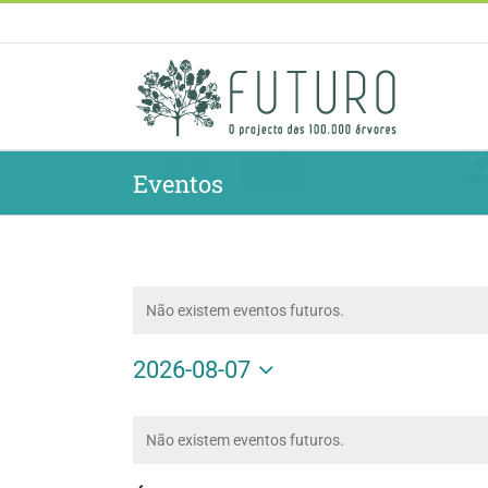
Skip
to
content
Eventos
Não existem eventos futuros.
2026-08-07
Selecione
Calendário
a
de
Não existem eventos futuros.
data.
Eventos