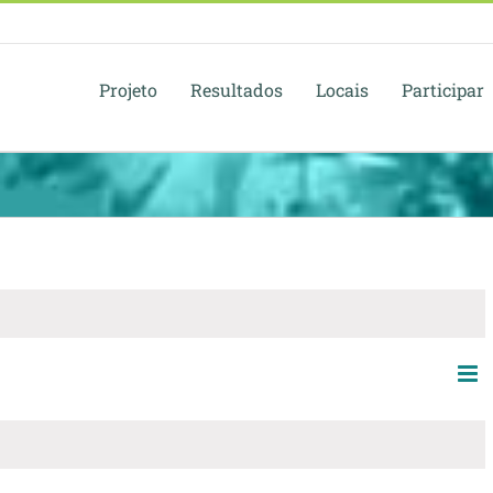
Projeto
Resultados
Locais
Participar
Na
Nav
Mês
de
de
vi
visu
de
Ev