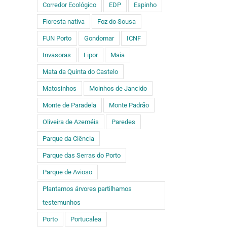
Corredor Ecológico
EDP
Espinho
Floresta nativa
Foz do Sousa
FUN Porto
Gondomar
ICNF
Invasoras
Lipor
Maia
Mata da Quinta do Castelo
Matosinhos
Moinhos de Jancido
Monte de Paradela
Monte Padrão
Oliveira de Azeméis
Paredes
Parque da Ciência
Parque das Serras do Porto
Parque de Avioso
Plantamos árvores partilhamos
testemunhos
Porto
Portucalea