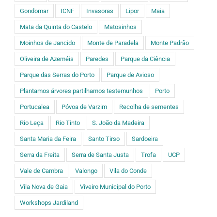
Gondomar
ICNF
Invasoras
Lipor
Maia
Mata da Quinta do Castelo
Matosinhos
Moinhos de Jancido
Monte de Paradela
Monte Padrão
Oliveira de Azeméis
Paredes
Parque da Ciência
Parque das Serras do Porto
Parque de Avioso
Plantamos árvores partilhamos testemunhos
Porto
Portucalea
Póvoa de Varzim
Recolha de sementes
Rio Leça
Rio Tinto
S. João da Madeira
Santa Maria da Feira
Santo Tirso
Sardoeira
Serra da Freita
Serra de Santa Justa
Trofa
UCP
Vale de Cambra
Valongo
Vila do Conde
Vila Nova de Gaia
Viveiro Municipal do Porto
Workshops Jardiland