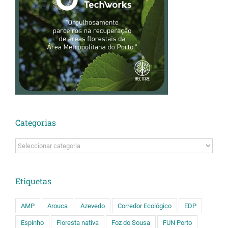
Categorias
Categorias
Etiquetas
AMP
Arouca
Azevedo
Corredor Ecológico
EDP
Espinho
Floresta nativa
Foz do Sousa
FUN Porto