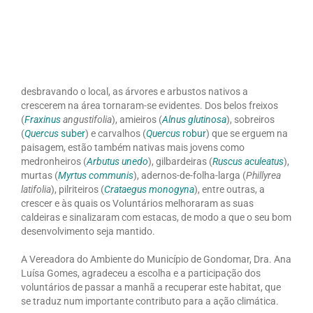
desbravando o local, as árvores e arbustos nativos a
crescerem na área tornaram-se evidentes. Dos belos freixos
(
Fraxinus
angustifolia
), amieiros (
Alnus glutinosa
), sobreiros
(
Quercus
suber
) e carvalhos (
Quercus
robur
) que se erguem na
paisagem, estão também nativas mais jovens como
medronheiros (
Arbutus unedo
), gilbardeiras (
Ruscus aculeatus
),
murtas (
Myrtus communis
), adernos-de-folha-larga (
Phillyrea
latifolia
), pilriteiros (
Crataegus monogyna
), entre outras, a
crescer e às quais os Voluntários melhoraram as suas
caldeiras e sinalizaram com estacas, de modo a que o seu bom
desenvolvimento seja mantido.
A Vereadora do Ambiente do Município de Gondomar, Dra. Ana
Luísa Gomes, agradeceu a escolha e a participação dos
voluntários de passar a manhã a recuperar este habitat, que
se traduz num importante contributo para a ação climática.