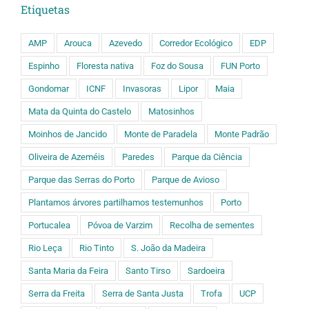
Etiquetas
AMP
Arouca
Azevedo
Corredor Ecológico
EDP
Espinho
Floresta nativa
Foz do Sousa
FUN Porto
Gondomar
ICNF
Invasoras
Lipor
Maia
Mata da Quinta do Castelo
Matosinhos
Moinhos de Jancido
Monte de Paradela
Monte Padrão
Oliveira de Azeméis
Paredes
Parque da Ciência
Parque das Serras do Porto
Parque de Avioso
Plantamos árvores partilhamos testemunhos
Porto
Portucalea
Póvoa de Varzim
Recolha de sementes
Rio Leça
Rio Tinto
S. João da Madeira
Santa Maria da Feira
Santo Tirso
Sardoeira
Serra da Freita
Serra de Santa Justa
Trofa
UCP