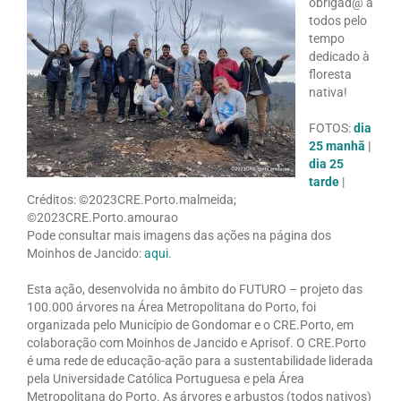
obrigad@ a
todos pelo
tempo
dedicado à
floresta
nativa!
FOTOS:
dia
25 manhã
|
dia 25
tarde
|
Créditos: ©2023CRE.Porto.malmeida;
©2023CRE.Porto.amourao
Pode consultar mais imagens das ações na página dos
Moinhos de Jancido:
aqui
.
Esta ação, desenvolvida no âmbito do FUTURO – projeto das
100.000 árvores na Área Metropolitana do Porto, foi
organizada pelo Município de Gondomar e o CRE.Porto, em
colaboração com Moinhos de Jancido e Aprisof. O CRE.Porto
é uma rede de educação-ação para a sustentabilidade liderada
pela Universidade Católica Portuguesa e pela Área
Metropolitana do Porto. As árvores e arbustos (todos nativos)