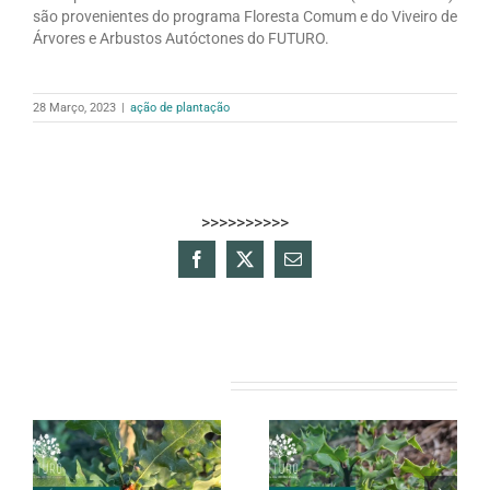
são provenientes do programa Floresta Comum e do Viveiro de
Árvores e Arbustos Autóctones do FUTURO.
28 Março, 2023
|
ação de plantação
>>>>>>>>>>
Facebook
X
Email
(necessário
mas
não
publicado)
Artigos relacionados