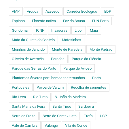
AMP
Arouca
Azevedo
Corredor Ecológico
EDP
Espinho
Floresta nativa
Foz do Sousa
FUN Porto
Gondomar
ICNF
Invasoras
Lipor
Maia
Mata da Quinta do Castelo
Matosinhos
Moinhos de Jancido
Monte de Paradela
Monte Padrão
Oliveira de Azeméis
Paredes
Parque da Ciência
Parque das Serras do Porto
Parque de Avioso
Plantamos árvores partilhamos testemunhos
Porto
Portucalea
Póvoa de Varzim
Recolha de sementes
Rio Leça
Rio Tinto
S. João da Madeira
Santa Maria da Feira
Santo Tirso
Sardoeira
Serra da Freita
Serra de Santa Justa
Trofa
UCP
Vale de Cambra
Valongo
Vila do Conde