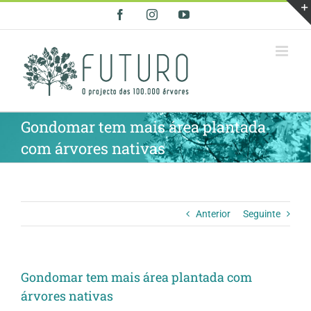
Skip
Facebook
Instagram
YouTube
to
content
Gondomar tem mais área plantada
com árvores nativas
Anterior
Seguinte
Gondomar tem mais área plantada com
árvores nativas