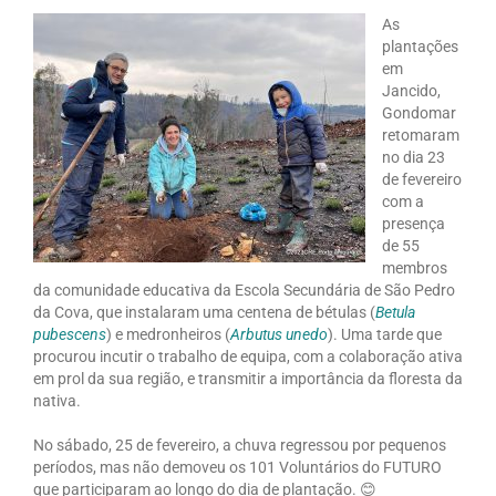
As
plantações
em
Jancido,
Gondomar
retomaram
no dia 23
de fevereiro
com a
presença
de 55
membros
da comunidade educativa da Escola Secundária de São Pedro
da Cova, que instalaram uma centena de bétulas (
Betula
pubescens
) e medronheiros (
Arbutus unedo
). Uma tarde que
procurou incutir o trabalho de equipa, com a colaboração ativa
em prol da sua região, e transmitir a importância da floresta da
nativa.
No sábado, 25 de fevereiro, a chuva regressou por pequenos
períodos, mas não demoveu os 101 Voluntários do FUTURO
que participaram ao longo do dia de plantação. 😊