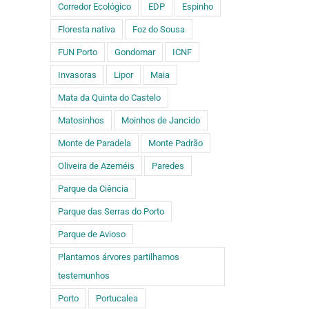
Corredor Ecológico
EDP
Espinho
Floresta nativa
Foz do Sousa
FUN Porto
Gondomar
ICNF
Invasoras
Lipor
Maia
Mata da Quinta do Castelo
Matosinhos
Moinhos de Jancido
Monte de Paradela
Monte Padrão
Oliveira de Azeméis
Paredes
Parque da Ciência
Parque das Serras do Porto
Parque de Avioso
Plantamos árvores partilhamos
testemunhos
Porto
Portucalea