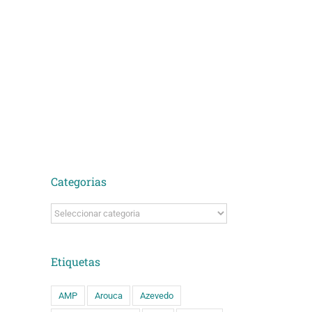
ário
ado)
Categorias
Categorias
Etiquetas
AMP
Arouca
Azevedo