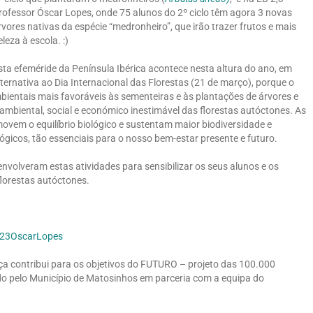
rofessor Óscar Lopes, onde 75 alunos do 2º ciclo têm agora 3 novas
rvores nativas da espécie “medronheiro”, que irão trazer frutos e mais
eleza à escola. :)
sta efeméride da Península Ibérica acontece nesta altura do ano, em
lternativa ao Dia Internacional das Florestas (21 de março), porque o
ientais mais favoráveis às sementeiras e às plantações de árvores e
r ambiental, social e económico inestimável das florestas autóctones. As
ovem o equilíbrio biológico e sustentam maior biodiversidade e
icos, tão essenciais para o nosso bem-estar presente e futuro.
nvolveram estas atividades para sensibilizar os seus alunos e os
florestas autóctones.
23OscarLopes
ça contribui para os objetivos do FUTURO – projeto das 100.000
do pelo Município de Matosinhos em parceria com a equipa do