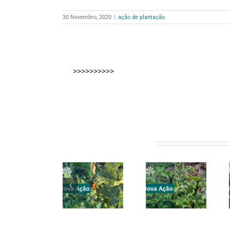
30 Novembro, 2020
|
ação de plantação
>>>>>>>>>>
Artigos relacionados
CONVITE |
CONVITE |
CONVITE |
Espinho |
Valongo |
Valongo |
11 abril
28 março
21 março
2026
2026
2026