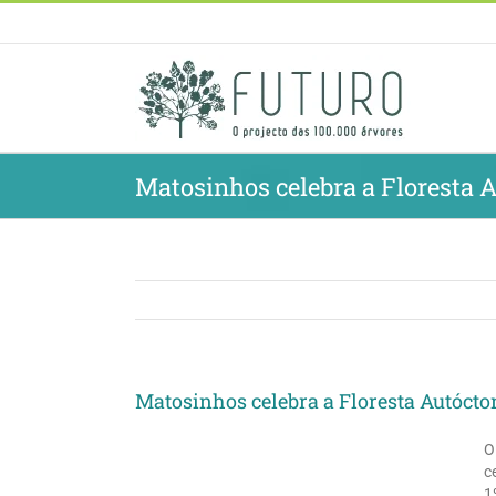
Skip
to
content
Matosinhos celebra a Floresta 
Matosinhos celebra a Floresta Autócto
O
c
1