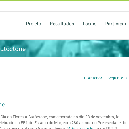
Projeto
Resultados
Locais
Participar
Autóctone
Anterior
Seguinte
ne
 Dia da Floresta Autóctone, comemorada no dia 23 de novembro, foi
elebrado na EB1 do Estádio do Mar, com 280 alunos do Pré-escolar e do
º ciclo que plantaram 6 medronheiros (
Arbutus unedo)
, e na EB 2,3