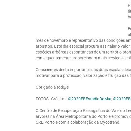
P
á
b
E
a
mês de novembro é representativo das condições amb
arbustos. Este dia especial procura assinalar o valo
espécies arbóreas espontâneas de um território prom
consequentemente proporcionam mais serviços ecológ
Conscientes desta importância, as duas escolas dese
motivar para a protecção, valorização e fruição das 
Obrigado a tod@s
FOTOS | Créditos:
©2020EBEstadioDoMar
,
©2020EB
O Centro de Recuperação Paisagística do Vale do Le
árvores na Área Metropolitana do Porto e é promovi
CRE.Porto e com a colaboração da Mycotrend.