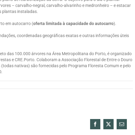
rvores – carvalho-negral, carvalho-alvarinho e medronheiro – e estacar
s plantas instaladas.
rto em autocarro (
oferta limitada à capacidade do autocarro
).
ndações, coordenadas geográficas exatas e outras informações úteis
eto das 100.000 árvores na Área Metropolitana do Porto, é organizado
restas e CRE.Porto. Colaboram a Associação Florestal de Entre o Douro
 (todas nativas) são fornecidas pelo Programa Floresta Comum e pelo
O.
Facebook
X
Email
(necess