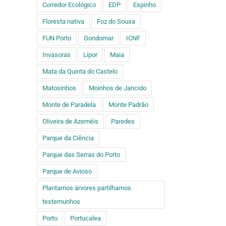
Corredor Ecológico
EDP
Espinho
Floresta nativa
Foz do Sousa
FUN Porto
Gondomar
ICNF
Invasoras
Lipor
Maia
Mata da Quinta do Castelo
Matosinhos
Moinhos de Jancido
Monte de Paradela
Monte Padrão
Oliveira de Azeméis
Paredes
Parque da Ciência
Parque das Serras do Porto
Parque de Avioso
Plantamos árvores partilhamos
testemunhos
Porto
Portucalea