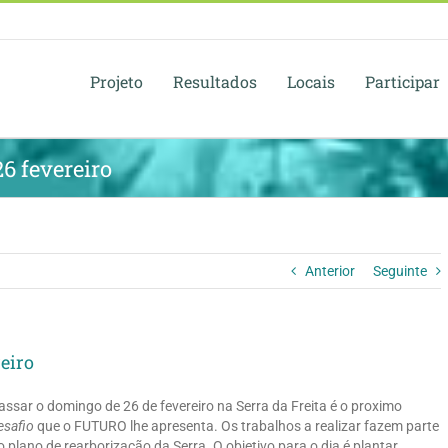
Projeto
Resultados
Locais
Participar
6 fevereiro
Anterior
Seguinte
reiro
assar o domingo de 26 de fevereiro na Serra da Freita é o proximo
esafio
que o FUTURO lhe apresenta. Os trabalhos a realizar fazem parte
o plano de rearborização da Serra. O objetivo para o dia é plantar