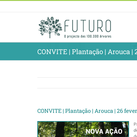
Skip
to
content
CONVITE | Plantação | Arouca | 2
CONVITE | Plantação | Arouca | 26 feve
P
d
d