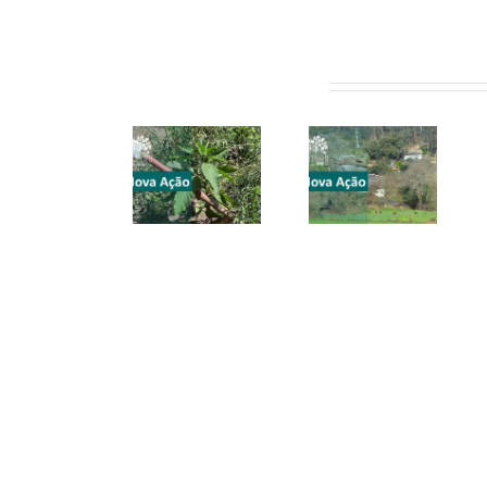
Artigos relacionados
CONVITE |
CONVITE |
CONVITE |
Gondomar
Valongo |
#SEI2026 |
| 27 junho
20 junho
23-31 maio
2026
2026
2026