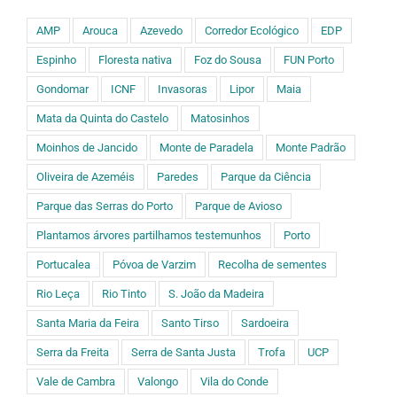
AMP
Arouca
Azevedo
Corredor Ecológico
EDP
Espinho
Floresta nativa
Foz do Sousa
FUN Porto
Gondomar
ICNF
Invasoras
Lipor
Maia
Mata da Quinta do Castelo
Matosinhos
Moinhos de Jancido
Monte de Paradela
Monte Padrão
Oliveira de Azeméis
Paredes
Parque da Ciência
Parque das Serras do Porto
Parque de Avioso
Plantamos árvores partilhamos testemunhos
Porto
Portucalea
Póvoa de Varzim
Recolha de sementes
Rio Leça
Rio Tinto
S. João da Madeira
Santa Maria da Feira
Santo Tirso
Sardoeira
Serra da Freita
Serra de Santa Justa
Trofa
UCP
Vale de Cambra
Valongo
Vila do Conde