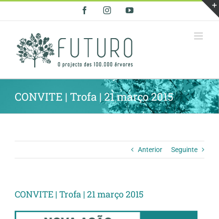
Skip
Facebook
Instagram
YouTube
to
content
CONVITE | Trofa | 21 março 2015
Anterior
Seguinte
CONVITE | Trofa | 21 março 2015