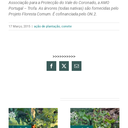
Associação para a Protecção do Vale do Coronado, a AMO
Portugal – Trofa. As árvores (todas nativas) são fornecidas pelo
Projeto Floresta Comum. É cofinanciada pelo ON.2.
17 Março, 2015
|
ação de plantação
,
convite
>>>>>>>>>>
Facebook
X
Email
(necessário
mas
não
publicado)
Artigos relacionados
CONVITE |
CONVITE |