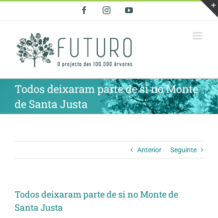
Skip
Facebook
Instagram
YouTube
to
content
Todos deixaram parte de si no Monte
de Santa Justa
Anterior
Seguinte
Todos deixaram parte de si no Monte de
Santa Justa