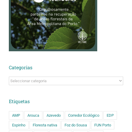
Categorias
Categorias
Etiquetas
AMP
Arouca
Azevedo
Corredor Ecológico
EDP
Espinho
Floresta nativa
Foz do Sousa
FUN Porto