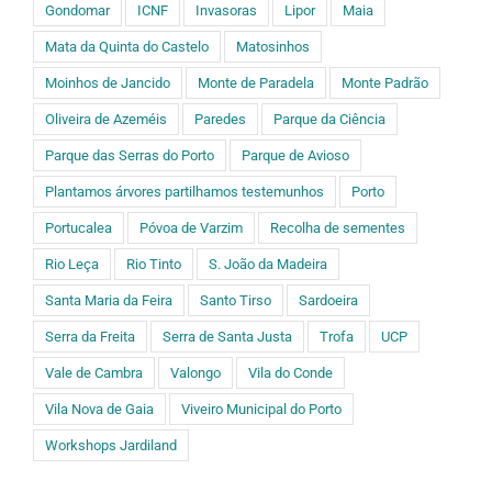
Gondomar
ICNF
Invasoras
Lipor
Maia
Mata da Quinta do Castelo
Matosinhos
Moinhos de Jancido
Monte de Paradela
Monte Padrão
Oliveira de Azeméis
Paredes
Parque da Ciência
Parque das Serras do Porto
Parque de Avioso
Plantamos árvores partilhamos testemunhos
Porto
Portucalea
Póvoa de Varzim
Recolha de sementes
Rio Leça
Rio Tinto
S. João da Madeira
Santa Maria da Feira
Santo Tirso
Sardoeira
Serra da Freita
Serra de Santa Justa
Trofa
UCP
Vale de Cambra
Valongo
Vila do Conde
Vila Nova de Gaia
Viveiro Municipal do Porto
Workshops Jardiland