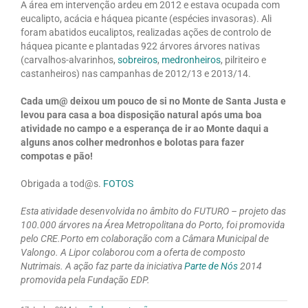
A área em intervenção ardeu em 2012 e estava ocupada com
eucalipto, acácia e háquea picante (espécies invasoras). Ali
foram abatidos eucaliptos, realizadas ações de controlo de
háquea picante e plantadas 922 árvores árvores nativas
(carvalhos-alvarinhos,
sobreiros
,
medronheiros
, pilriteiro e
castanheiros) nas campanhas de 2012/13 e 2013/14.
Cada um@ deixou um pouco de si no Monte de Santa Justa e
levou para casa a boa disposição natural após uma boa
atividade no campo e a esperança de ir ao Monte daqui a
alguns anos colher medronhos e bolotas para fazer
compotas e pão!
Obrigada a tod@s.
FOTOS
Esta atividade desenvolvida no âmbito do FUTURO – projeto das
100.000 árvores na Área Metropolitana do Porto, foi promovida
pelo CRE.Porto em colaboração com a Câmara Municipal de
Valongo. A Lipor colaborou com a oferta de composto
Nutrimais. A ação faz parte da iniciativa
Parte de Nós
2014
promovida pela Fundação EDP.