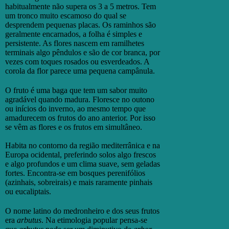
habitualmente não supera os 3 a 5 metros. Tem
um tronco muito escamoso do qual se
desprendem pequenas placas. Os raminhos são
geralmente encarnados, a folha é simples e
persistente. As flores nascem em ramilhetes
terminais algo pêndulos e são de cor branca, por
vezes com toques rosados ou esverdeados. A
corola da flor parece uma pequena campânula.
O fruto é uma baga que tem um sabor muito
agradável quando madura. Floresce no outono
ou inícios do inverno, ao mesmo tempo que
amadurecem os frutos do ano anterior. Por isso
se vêm as flores e os frutos em simultâneo.
Habita no contorno da região mediterrânica e na
Europa ocidental, preferindo solos algo frescos
e algo profundos e um clima suave, sem geladas
fortes. Encontra-se em bosques perenifólios
(azinhais, sobreirais) e mais raramente pinhais
ou eucaliptais.
O nome latino do medronheiro e dos seus frutos
era
arbutus
. Na etimologia popular pensa-se