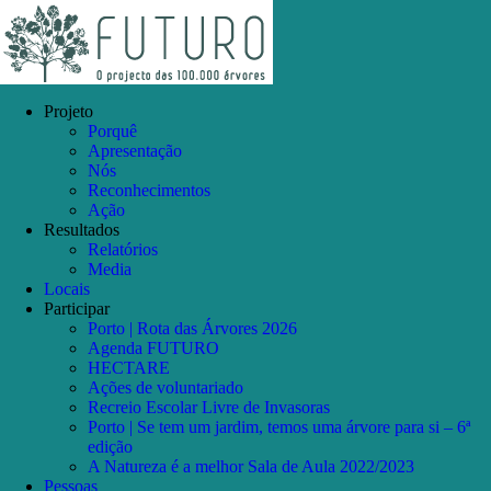
Skip
Facebook
Instagram
YouTube
to
content
Projeto
Porquê
Apresentação
Nós
Reconhecimentos
Ação
Resultados
Relatórios
Media
Locais
Participar
Porto | Rota das Árvores 2026
Agenda FUTURO
HECTARE
Ações de voluntariado
Recreio Escolar Livre de Invasoras
Porto | Se tem um jardim, temos uma árvore para si – 6ª
edição
A Natureza é a melhor Sala de Aula 2022/2023
Pessoas