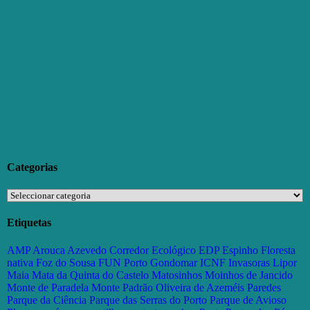
Categorias
Categorias
Etiquetas
AMP
Arouca
Azevedo
Corredor Ecológico
EDP
Espinho
Floresta
nativa
Foz do Sousa
FUN Porto
Gondomar
ICNF
Invasoras
Lipor
Maia
Mata da Quinta do Castelo
Matosinhos
Moinhos de Jancido
Monte de Paradela
Monte Padrão
Oliveira de Azeméis
Paredes
Parque da Ciência
Parque das Serras do Porto
Parque de Avioso