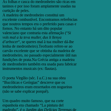
As folhas e casca do medronheiro são ricas em
taninos e por isso foram amplamente usadas na
curtição de peles.
A madeira de medronheiro constitui um
excelente combustível. Encontramos referências
que noutros tempos era o preferido para casas e
fornos. No entanto há um dito popular
valenciano que contraria esta afirmação (“
Si
vols mal a la teva muller, dus li llenya
d’arbocer
“, se queres mal à tua mulher dá-lhe
lenha de medronheiro).Teofrasto refere-se ao
carvão excelente que se obtinha da madeira de
medronheiro, no passado especialmente útil nas
fundições de prata.Na Grécia antiga a madeira
de medronheiro também era usada para fabricar
instrumentos musicais (ex: flautas).
O poeta Virgílio (séc. I a.C.) na sua obra
“Bucólicas e Geórgias” descreve que os
medronheiros eram enxertados em nogueiras
(não se sabe explicar porquê).
Um quadro muito famoso, que na corte
espanhola era chamado “La pintura del
madroño”, é o
Jardim das Delícias Terrenas
de