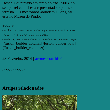
Bosch. Foi pintado em torno do ano 1500 e no
seu painel central está representado o paraíso
terrestre. Os medronhos abundam. O original
está no Museu do Prado.
Bibliografia:
González, G.A.L, 2007. Guia de los árboles y arbustos de la Península Ibérica
y Baleares. 3ª edición. Ed. Mundi-Prensa. 894pp.
Gascón, A.S., 1999. Nuestros árboles, el madroño.
Exlibris Ediciones. 175pp.
[/fusion_builder_column][/fusion_builder_row]
[/fusion_builder_container]
23 Fevereiro, 2014
|
árvores com história
>>>>>>>>>>
Facebook
X
Email
(necessário
Artigos relacionados
mas
não
publicado)