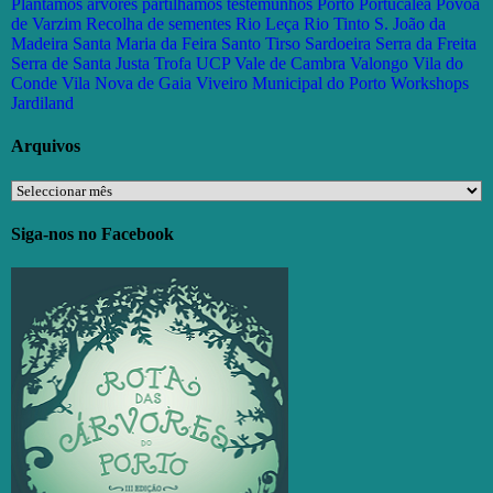
Plantamos árvores partilhamos testemunhos
Porto
Portucalea
Póvoa
de Varzim
Recolha de sementes
Rio Leça
Rio Tinto
S. João da
Madeira
Santa Maria da Feira
Santo Tirso
Sardoeira
Serra da Freita
Serra de Santa Justa
Trofa
UCP
Vale de Cambra
Valongo
Vila do
Conde
Vila Nova de Gaia
Viveiro Municipal do Porto
Workshops
Jardiland
Arquivos
Arquivos
Siga-nos no Facebook