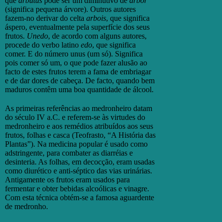
que
arbutus
pode ser um diminutivo de
arbor
(significa pequena árvore). Outros autores
fazem-no derivar do celta
arbois
, que significa
áspero, eventualmente pela superfície dos seus
frutos.
Unedo
, de acordo com alguns autores,
procede do verbo latino
edo
, que significa
comer. E do número unus (um só). Significa
pois comer só um, o que pode fazer alusão ao
facto de estes frutos terem a fama de embriagar
e de dar dores de cabeça. De facto, quando bem
maduros contêm uma boa quantidade de álcool.
As primeiras referências ao medronheiro datam
do século IV a.C. e referem-se às virtudes do
medronheiro e aos remédios atribuídos aos seus
frutos, folhas e casca (Teofrasto, “A História das
Plantas”). Na medicina popular é usado como
adstringente, para combater as diarréias e
desinteria. As folhas, em decocção, eram usadas
como diurético e anti-séptico das vias urinárias.
Antigamente os frutos eram usados para
fermentar e obter bebidas alcoólicas e vinagre.
Com esta técnica obtém-se a famosa aguardente
de medronho.