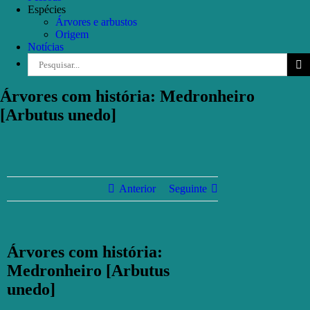
Espécies
Árvores e arbustos
Origem
Notícias
Pesquisar
Árvores com história: Medronheiro
[Arbutus unedo]
Anterior
Seguinte
Árvores com história:
Medronheiro [Arbutus
unedo]