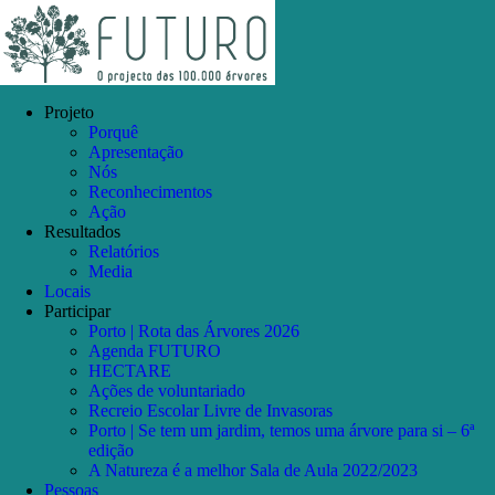
Skip
Facebook
Instagram
YouTube
to
content
Projeto
Porquê
Apresentação
Nós
Reconhecimentos
Ação
Resultados
Relatórios
Media
Locais
Participar
Porto | Rota das Árvores 2026
Agenda FUTURO
HECTARE
Ações de voluntariado
Recreio Escolar Livre de Invasoras
Porto | Se tem um jardim, temos uma árvore para si – 6ª
edição
A Natureza é a melhor Sala de Aula 2022/2023
Pessoas