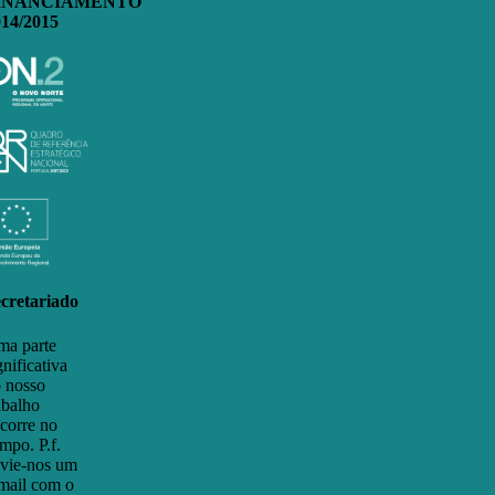
INANCIAMENTO
014/2015
cretariado
a parte
gnificativa
 nosso
abalho
corre no
mpo. P.f.
vie-nos um
mail com o