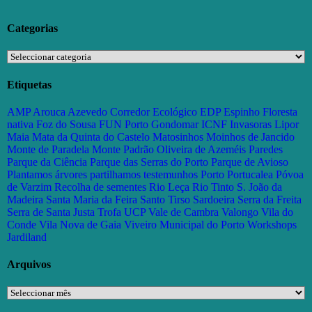
Categorias
Categorias
Etiquetas
AMP
Arouca
Azevedo
Corredor Ecológico
EDP
Espinho
Floresta
nativa
Foz do Sousa
FUN Porto
Gondomar
ICNF
Invasoras
Lipor
Maia
Mata da Quinta do Castelo
Matosinhos
Moinhos de Jancido
Monte de Paradela
Monte Padrão
Oliveira de Azeméis
Paredes
Parque da Ciência
Parque das Serras do Porto
Parque de Avioso
Plantamos árvores partilhamos testemunhos
Porto
Portucalea
Póvoa
de Varzim
Recolha de sementes
Rio Leça
Rio Tinto
S. João da
Madeira
Santa Maria da Feira
Santo Tirso
Sardoeira
Serra da Freita
Serra de Santa Justa
Trofa
UCP
Vale de Cambra
Valongo
Vila do
Conde
Vila Nova de Gaia
Viveiro Municipal do Porto
Workshops
Jardiland
Arquivos
Arquivos