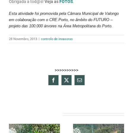
Obrigada a tod@s!
Veja as
FOTOS
.
Esta atividade foi promovida pela Câmara Municipal de Valongo
em colaboração com o CRE.Porto, no âmbito do FUTURO –
projeto das 100.000 árvores na Área Metropolitana do Porto.
28 Novembro, 2013
|
controlo de invasoras
>>>>>>>>>>
Facebook
X
Email
(necessário
mas
não
publicado)
Artigos relacionados