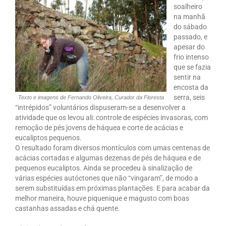
soalheiro
na manhã
do sábado
passado, e
apesar do
frio intenso
que se fazia
sentir na
encosta da
serra, seis
Texto e imagens de Fernando Oliveira, Curador da Floresta
“intrépidos” voluntários dispuseram-se a desenvolver a
atividade que os levou ali: controle de espécies invasoras, com
remoção de pés jovens de háquea e corte de acácias e
eucaliptos pequenos.
O resultado foram diversos montículos com umas centenas de
acácias cortadas e algumas dezenas de pés de háquea e de
pequenos eucaliptos. Ainda se procedeu à sinalização de
várias espécies autóctones que não “vingaram”, de modo a
serem substituídas em próximas plantações. E para acabar da
melhor maneira, houve piquenique e magusto com boas
castanhas assadas e chá quente.