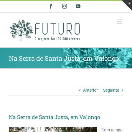
Skip
Facebook
Instagram
YouTube
to
content
Na Serra de Santa Justa, em Valongo
Anterior
Seguinte
Na Serra de Santa Justa, em Valongo
Com tempo