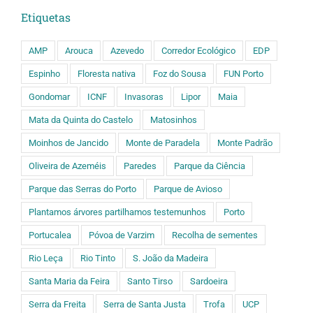
Etiquetas
AMP
Arouca
Azevedo
Corredor Ecológico
EDP
Espinho
Floresta nativa
Foz do Sousa
FUN Porto
Gondomar
ICNF
Invasoras
Lipor
Maia
Mata da Quinta do Castelo
Matosinhos
Moinhos de Jancido
Monte de Paradela
Monte Padrão
Oliveira de Azeméis
Paredes
Parque da Ciência
Parque das Serras do Porto
Parque de Avioso
Plantamos árvores partilhamos testemunhos
Porto
Portucalea
Póvoa de Varzim
Recolha de sementes
Rio Leça
Rio Tinto
S. João da Madeira
Santa Maria da Feira
Santo Tirso
Sardoeira
Serra da Freita
Serra de Santa Justa
Trofa
UCP