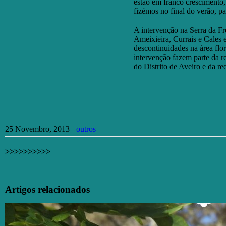
estão em franco crescimento
fizémos no final do verão, p
A intervenção na Serra da Fr
Ameixieira, Currais e Cales 
descontinuidades na área flore
intervenção fazem parte da re
do Distrito de Aveiro e da re
25 Novembro, 2013
|
outros
>>>>>>>>>>
Facebook
X
Email
(necessário
Artigos relacionados
mas
não
publicado)