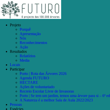
Skip
Facebook
Instagram
YouTube
to
content
Projeto
Porquê
Apresentação
Nós
Reconhecimentos
Ação
Resultados
Relatórios
Media
Locais
Participar
Porto | Rota das Árvores 2026
Agenda FUTURO
HECTARE
Ações de voluntariado
Recreio Escolar Livre de Invasoras
Porto | Se tem um jardim, temos uma árvore para si – 6ª e
A Natureza é a melhor Sala de Aula 2022/2023
Pessoas
Espécies