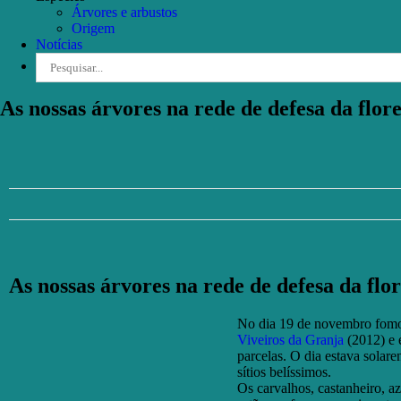
Árvores e arbustos
Origem
Notícias
Pesquisar
As nossas árvores na rede de defesa da flor
As nossas árvores na rede de defesa da flo
No dia 19 de novembro fomos
Viveiros da Granja
(2012) e
parcelas. O dia estava solare
sítios belíssimos.
Os carvalhos, castanheiro, az