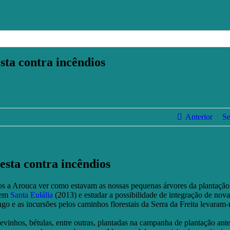
esta contra incêndios
Anterior
Se
resta contra incêndios
 a Arouca ver como estavam as nossas pequenas árvores da plantação
 em
Santa Eulália
(2013) e estudar a possibilidade de integração de nova
ngo e as incursões pelos caminhos florestais da Serra da Freita levaram-
evinhos, bétulas, entre outras, plantadas na campanha de plantação ante