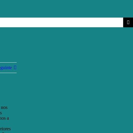
guinte
 nos
s
nos a
riores