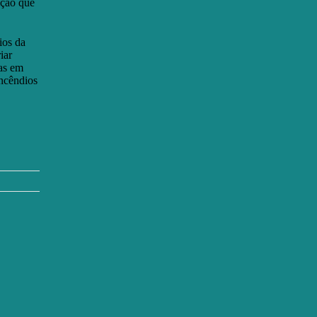
ação que
ios da
iar
las em
Incêndios