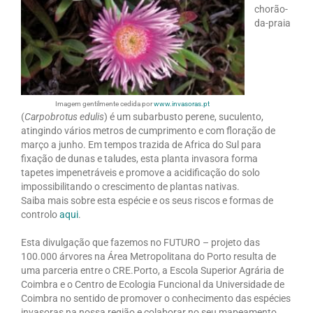
chorão-
da-praia
Imagem gentilmente cedida por
www.invasoras.pt
(
Carpobrotus edulis
) é um subarbusto perene, suculento,
atingindo vários metros de cumprimento e com floração de
março a junho. Em tempos trazida de Africa do Sul para
fixação de dunas e taludes, esta planta invasora forma
tapetes impenetráveis e promove a acidificação do solo
impossibilitando o crescimento de plantas nativas.
Saiba mais sobre esta espécie e os seus riscos e formas de
controlo
aqui
.
Esta divulgação que fazemos no FUTURO – projeto das
100.000 árvores na Área Metropolitana do Porto resulta de
uma parceria entre o CRE.Porto, a Escola Superior Agrária de
Coimbra e o Centro de Ecologia Funcional da Universidade de
Coimbra no sentido de promover o conhecimento das espécies
invasoras na nossa região e colaborar no seu mapeamento.