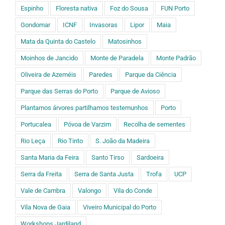
Espinho
Floresta nativa
Foz do Sousa
FUN Porto
Gondomar
ICNF
Invasoras
Lipor
Maia
Mata da Quinta do Castelo
Matosinhos
Moinhos de Jancido
Monte de Paradela
Monte Padrão
Oliveira de Azeméis
Paredes
Parque da Ciência
Parque das Serras do Porto
Parque de Avioso
Plantamos árvores partilhamos testemunhos
Porto
Portucalea
Póvoa de Varzim
Recolha de sementes
Rio Leça
Rio Tinto
S. João da Madeira
Santa Maria da Feira
Santo Tirso
Sardoeira
Serra da Freita
Serra de Santa Justa
Trofa
UCP
Vale de Cambra
Valongo
Vila do Conde
Vila Nova de Gaia
Viveiro Municipal do Porto
Workshops Jardiland