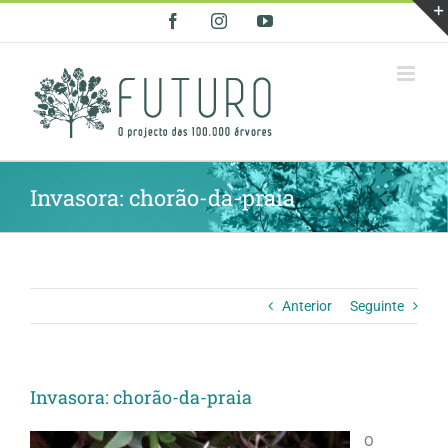
Skip
Facebook
Instagram
YouTube
to
content
Invasora: chorão-da-praia
Anterior
Seguinte
Invasora: chorão-da-praia
O