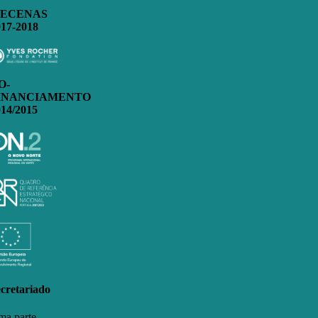
ECENAS
017-2018
O-
INANCIAMENTO
014/2015
cretariado
a parte