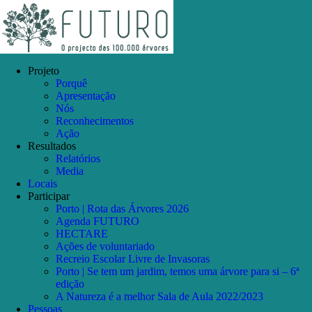
Skip
Facebook
Instagram
YouTube
to
content
Projeto
Porquê
Apresentação
Nós
Reconhecimentos
Ação
Resultados
Relatórios
Media
Locais
Participar
Porto | Rota das Árvores 2026
Agenda FUTURO
HECTARE
Ações de voluntariado
Recreio Escolar Livre de Invasoras
Porto | Se tem um jardim, temos uma árvore para si – 6ª
edição
A Natureza é a melhor Sala de Aula 2022/2023
Pessoas