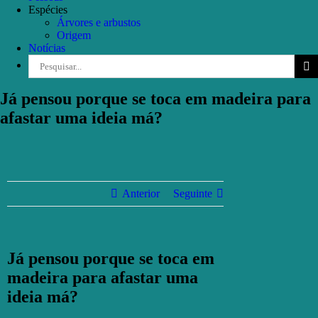
Espécies
Árvores e arbustos
Origem
Notícias
Pesquisar
Já pensou porque se toca em madeira para
afastar uma ideia má?
Anterior
Seguinte
Já pensou porque se toca em
madeira para afastar uma
ideia má?