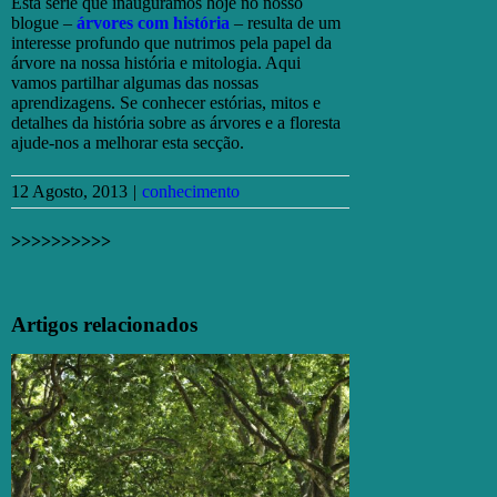
Esta série que inauguramos hoje no nosso
blogue –
árvores com história
– resulta de um
interesse profundo que nutrimos pela papel da
árvore na nossa história e mitologia. Aqui
vamos partilhar algumas das nossas
aprendizagens. Se conhecer estórias, mitos e
detalhes da história sobre as árvores e a floresta
ajude-nos a melhorar esta secção.
12 Agosto, 2013
|
conhecimento
>>>>>>>>>>
Facebook
X
Email
(necessário
Artigos relacionados
mas
não
publicado)