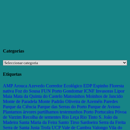
Categorias
Categorias
Etiquetas
AMP
Arouca
Azevedo
Corredor Ecológico
EDP
Espinho
Floresta
nativa
Foz do Sousa
FUN Porto
Gondomar
ICNF
Invasoras
Lipor
Maia
Mata da Quinta do Castelo
Matosinhos
Moinhos de Jancido
Monte de Paradela
Monte Padrão
Oliveira de Azeméis
Paredes
Parque da Ciência
Parque das Serras do Porto
Parque de Avioso
Plantamos árvores partilhamos testemunhos
Porto
Portucalea
Póvoa
de Varzim
Recolha de sementes
Rio Leça
Rio Tinto
S. João da
Madeira
Santa Maria da Feira
Santo Tirso
Sardoeira
Serra da Freita
Serra de Santa Justa
Trofa
UCP
Vale de Cambra
Valongo
Vila do