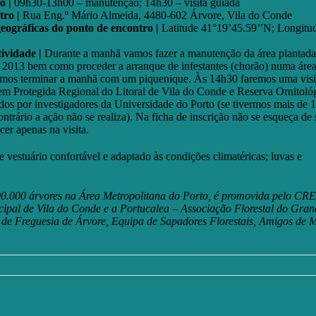
o |
09h30-13h00 – manutenção; 14h30 – visita guiada
tro |
Rua Eng.º Mário Almeida, 4480-602 Árvore, Vila do Conde
ográficas do ponto de encontro |
Latitude 41°19’45.59’’N; Longitu
tividade |
Durante a manhã vamos fazer a manutenção da área plantada
e 2013 bem como proceder a arranque de infestantes (chorão) numa áre
imos terminar a manhã com um piquenique. Às 14h30 faremos uma visi
em Protegida Regional do Litoral de Vila do Conde e Reserva Ornitoló
dos por investigadores da Universidade do Porto (se tivermos mais de 
contrário a ação não se realiza). Na ficha de inscrição não se esqueça de 
cer apenas na visita.
vestuário confortável e adaptado às condições climatéricas; luvas e
0.000 árvores na Área Metropolitana do Porto, é promovida pelo CRE
pal de Vila do Conde e a Portucalea – Associação Florestal do Gran
 de Freguesia de Árvore, Equipa de Sapadores Florestais, Amigos de 