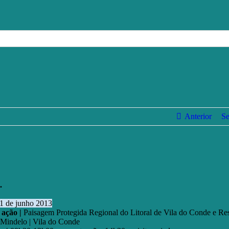
Anterior
Se
.
1 de junho 2013
 ação |
Paisagem Protegida Regional do Litoral de Vila do Conde e Re
 Mindelo | Vila do Conde