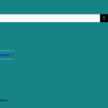
guinte
serva