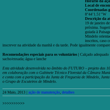
Horário da açã
Local de encon
Coordenadas ge
8°44’1.51’’W
Descrição da a
19 de janeiro d
próxima. Suger
guiada à Paisag
Mindelo orienta
inscritos, caso 
inscrever na atividade da manhã e da tarde. Pode igualmente compare
Recomendações especiais para os voluntários |
Calçado adequado e 
sacho/enxada; água e lanche
Esta atividade desenvolvida no âmbito do FUTURO – projeto das 10
em colaboração com o Gabinete Técnico Florestal da Câmara Munici
e conta com a participação da Junta de Freguesia de Mindelo, Junta
o Grupo de Escuteiros de Mindelo.
24 Maio, 2013
|
ação de manutenção
,
detalhes
>>>>>>>>>>