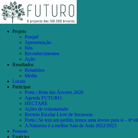
Skip
Facebook
Instagram
YouTube
to
content
Projeto
Porquê
Apresentação
Nós
Reconhecimentos
Ação
Resultados
Relatórios
Media
Locais
Participar
Porto | Rota das Árvores 2026
Agenda FUTURO
HECTARE
Ações de voluntariado
Recreio Escolar Livre de Invasoras
Porto | Se tem um jardim, temos uma árvore para si – 6ª e
A Natureza é a melhor Sala de Aula 2022/2023
Pessoas
Espécies