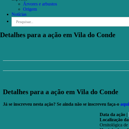
Árvores e arbustos
Origem
Notícias
Pesquisar
Detalhes para a ação em Vila do Conde
Detalhes para a ação em Vila do Conde
Já se inscreveu nesta ação? Se ainda não se inscreveu faça-o
aqui
Data da ação |
Localização da
Ornitológica de