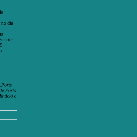
de
 no dia
a
ta
gica de
15
se
.Porto
de Porto
Mindelo e