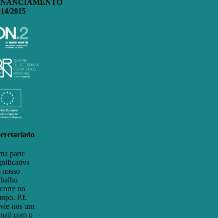
INANCIAMENTO
014/2015
cretariado
a parte
gnificativa
 nosso
abalho
corre no
mpo. P.f.
vie-nos um
mail com o