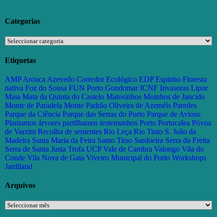
Categorias
Categorias
Etiquetas
AMP
Arouca
Azevedo
Corredor Ecológico
EDP
Espinho
Floresta
nativa
Foz do Sousa
FUN Porto
Gondomar
ICNF
Invasoras
Lipor
Maia
Mata da Quinta do Castelo
Matosinhos
Moinhos de Jancido
Monte de Paradela
Monte Padrão
Oliveira de Azeméis
Paredes
Parque da Ciência
Parque das Serras do Porto
Parque de Avioso
Plantamos árvores partilhamos testemunhos
Porto
Portucalea
Póvoa
de Varzim
Recolha de sementes
Rio Leça
Rio Tinto
S. João da
Madeira
Santa Maria da Feira
Santo Tirso
Sardoeira
Serra da Freita
Serra de Santa Justa
Trofa
UCP
Vale de Cambra
Valongo
Vila do
Conde
Vila Nova de Gaia
Viveiro Municipal do Porto
Workshops
Jardiland
Arquivos
Arquivos