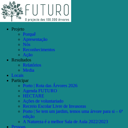
Skip
Facebook
Instagram
YouTube
to
content
Projeto
Porquê
Apresentação
Nós
Reconhecimentos
Ação
Resultados
Relatórios
Media
Locais
Participar
Porto | Rota das Árvores 2026
Agenda FUTURO
HECTARE
Ações de voluntariado
Recreio Escolar Livre de Invasoras
Porto | Se tem um jardim, temos uma árvore para si – 6ª
edição
A Natureza é a melhor Sala de Aula 2022/2023
Pessoas