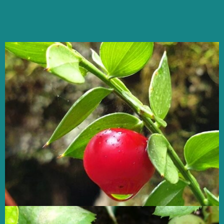
Urze-
branca
[Erica
arborea]