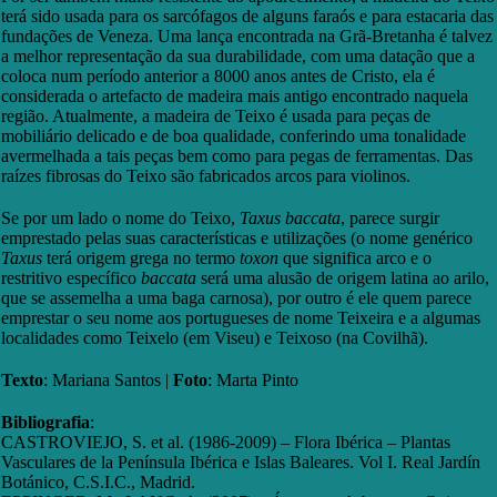
terá sido usada para os sarcófagos de alguns faraós e para estacaria das
fundações de Veneza. Uma lança encontrada na Grã-Bretanha é talvez
a melhor representação da sua durabilidade, com uma datação que a
coloca num período anterior a 8000 anos antes de Cristo, ela é
considerada o artefacto de madeira mais antigo encontrado naquela
região. Atualmente, a madeira de Teixo é usada para peças de
mobiliário delicado e de boa qualidade, conferindo uma tonalidade
avermelhada a tais peças bem como para pegas de ferramentas. Das
raízes fibrosas do Teixo são fabricados arcos para violinos.
Se por um lado o nome do Teixo,
Taxus baccata
, parece surgir
emprestado pelas suas características e utilizações (o nome genérico
Taxus
terá origem grega no termo
toxon
que significa arco e o
restritivo específico
baccata
será uma alusão de origem latina ao arilo,
que se assemelha a uma baga carnosa), por outro é ele quem parece
emprestar o seu nome aos portugueses de nome Teixeira e a algumas
localidades como Teixelo (em Viseu) e Teixoso (na Covilhã).
Texto
: Mariana Santos |
Foto
: Marta Pinto
Bibliografia
:
CASTROVIEJO, S. et al. (1986-2009) – Flora Ibérica – Plantas
Vasculares de la Península Ibérica e Islas Baleares. Vol I. Real Jardín
Botánico, C.S.I.C., Madrid.