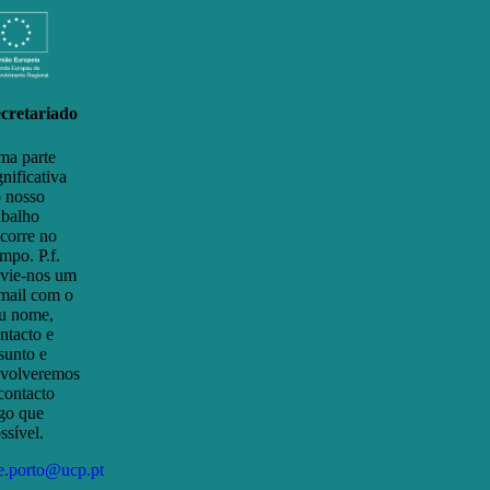
cretariado
a parte
gnificativa
 nosso
abalho
corre no
mpo. P.f.
vie-nos um
mail com o
u nome,
ntacto e
sunto e
volveremos
contacto
go que
ssível.
e.porto@ucp.pt