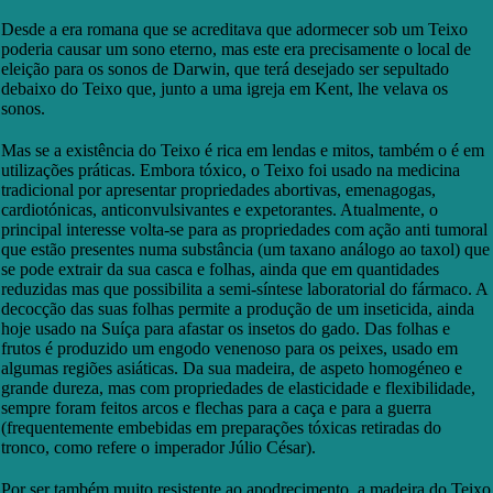
Desde a era romana que se acreditava que adormecer sob um Teixo
poderia causar um sono eterno, mas este era precisamente o local de
eleição para os sonos de Darwin, que terá desejado ser sepultado
debaixo do Teixo que, junto a uma igreja em Kent, lhe velava os
sonos.
Mas se a existência do Teixo é rica em lendas e mitos, também o é em
utilizações práticas. Embora tóxico, o Teixo foi usado na medicina
tradicional por apresentar propriedades abortivas, emenagogas,
cardiotónicas, anticonvulsivantes e expetorantes. Atualmente, o
principal interesse volta-se para as propriedades com ação anti tumoral
que estão presentes numa substância (um taxano análogo ao taxol) que
se pode extrair da sua casca e folhas, ainda que em quantidades
reduzidas mas que possibilita a semi-síntese laboratorial do fármaco. A
decocção das suas folhas permite a produção de um inseticida, ainda
hoje usado na Suíça para afastar os insetos do gado. Das folhas e
frutos é produzido um engodo venenoso para os peixes, usado em
algumas regiões asiáticas. Da sua madeira, de aspeto homogéneo e
grande dureza, mas com propriedades de elasticidade e flexibilidade,
sempre foram feitos arcos e flechas para a caça e para a guerra
(frequentemente embebidas em preparações tóxicas retiradas do
tronco, como refere o imperador Júlio César).
Por ser também muito resistente ao apodrecimento, a madeira do Teixo