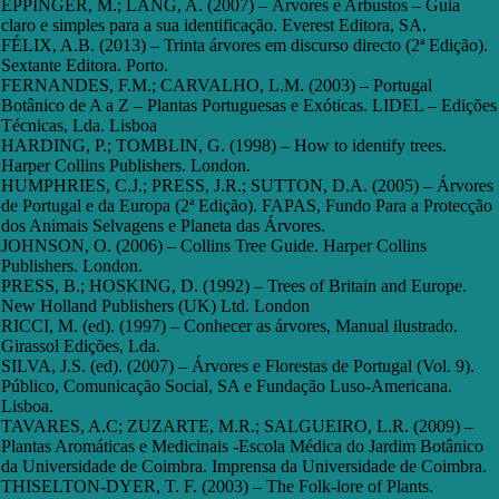
EPPINGER, M.; LANG, A. (2007) – Árvores e Arbustos – Guia
claro e simples para a sua identificação. Everest Editora, SA.
FÉLIX, A.B. (2013) – Trinta árvores em discurso directo (2ª Edição).
Sextante Editora. Porto.
FERNANDES, F.M.; CARVALHO, L.M. (2003) – Portugal
Botânico de A a Z – Plantas Portuguesas e Exóticas. LIDEL – Edições
Técnicas, Lda. Lisboa
HARDING, P.; TOMBLIN, G. (1998) – How to identify trees.
Harper Collins Publishers. London.
HUMPHRIES, C.J.; PRESS, J.R.; SUTTON, D.A. (2005) – Árvores
de Portugal e da Europa (2ª Edição). FAPAS, Fundo Para a Protecção
dos Animais Selvagens e Planeta das Árvores.
JOHNSON, O. (2006) – Collins Tree Guide. Harper Collins
Publishers. London.
PRESS, B.; HOSKING, D. (1992) – Trees of Britain and Europe.
New Holland Publishers (UK) Ltd. London
RICCI, M. (ed). (1997) – Conhecer as árvores, Manual ilustrado.
Girassol Edições, Lda.
SILVA, J.S. (ed). (2007) – Árvores e Florestas de Portugal (Vol. 9).
Público, Comunicação Social, SA e Fundação Luso-Americana.
Lisboa.
TAVARES, A.C; ZUZARTE, M.R.; SALGUEIRO, L.R. (2009) –
Plantas Aromáticas e Medicinais -Escola Médica do Jardim Botânico
da Universidade de Coimbra. Imprensa da Universidade de Coimbra.
THISELTON-DYER, T. F. (2003) – The Folk-lore of Plants.