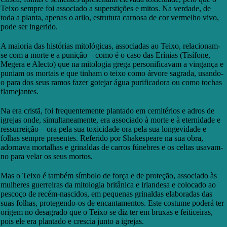
Teixo sempre foi associado a superstições e mitos. Na verdade, de
toda a planta, apenas o arilo, estrutura carnosa de cor vermelho vivo,
pode ser ingerido.
A maioria das histórias mitológicas, associadas ao Teixo, relacionam-
se com a morte e a punição – como é o caso das Erínias (Tisífone,
Megera e Alecto) que na mitologia grega personificavam a vingança e
puniam os mortais e que tinham o teixo como árvore sagrada, usando-
o para dos seus ramos fazer gotejar água purificadora ou como tochas
flamejantes.
Na era cristã, foi frequentemente plantado em cemitérios e adros de
igrejas onde, simultaneamente, era associado à morte e à eternidade e
ressurreição – ora pela sua toxicidade ora pela sua longevidade e
folhas sempre presentes. Referido por Shakespeare na sua obra,
adornava mortalhas e grinaldas de carros fúnebres e os celtas usavam-
no para velar os seus mortos.
Mas o Teixo é também símbolo de força e de proteção, associado às
mulheres guerreiras da mitologia britânica e irlandesa e colocado ao
pescoço de recém-nascidos, em pequenas grinaldas elaboradas das
suas folhas, protegendo-os de encantamentos. Este costume poderá ter
origem no desagrado que o Teixo se diz ter em bruxas e feiticeiras,
pois ele era plantado e crescia junto a igrejas.