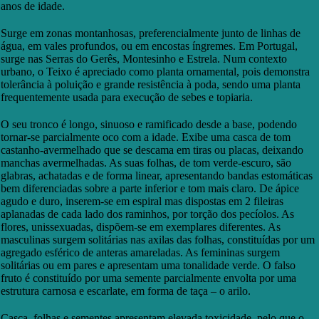
anos de idade.
Surge em zonas montanhosas, preferencialmente junto de linhas de
água, em vales profundos, ou em encostas íngremes. Em Portugal,
surge nas Serras do Gerês, Montesinho e Estrela. Num contexto
urbano, o Teixo é apreciado como planta ornamental, pois demonstra
tolerância à poluição e grande resistência à poda, sendo uma planta
frequentemente usada para execução de sebes e topiaria.
O seu tronco é longo, sinuoso e ramificado desde a base, podendo
tornar-se parcialmente oco com a idade. Exibe uma casca de tom
castanho-avermelhado que se descama em tiras ou placas, deixando
manchas avermelhadas. As suas folhas, de tom verde-escuro, são
glabras, achatadas e de forma linear, apresentando bandas estomáticas
bem diferenciadas sobre a parte inferior e tom mais claro. De ápice
agudo e duro, inserem-se em espiral mas dispostas em 2 fileiras
aplanadas de cada lado dos raminhos, por torção dos pecíolos. As
flores, unissexuadas, dispõem-se em exemplares diferentes. As
masculinas surgem solitárias nas axilas das folhas, constituídas por um
agregado esférico de anteras amareladas. As femininas surgem
solitárias ou em pares e apresentam uma tonalidade verde. O falso
fruto é constituído por uma semente parcialmente envolta por uma
estrutura carnosa e escarlate, em forma de taça – o arilo.
Casca, folhas e sementes apresentam elevada toxicidade, pelo que o