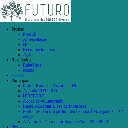
Skip
Facebook
Instagram
YouTube
to
content
Projeto
Porquê
Apresentação
Nós
Reconhecimentos
Ação
Resultados
Relatórios
Media
Locais
Participar
Porto | Rota das Árvores 2026
Agenda FUTURO
HECTARE
Ações de voluntariado
Recreio Escolar Livre de Invasoras
Porto | Se tem um jardim, temos uma árvore para si – 6ª
edição
A Natureza é a melhor Sala de Aula 2022/2023
Pessoas