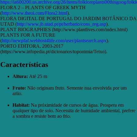
https://ia600200.us.archive.org/26/items/folkloreplants00thisgoog/folk
FLORA 2 – PLANTS OF GREEK MYTH
(
http://www.theoi.com/Flora2.html
).
FLORA DIGITAL DE PORTUGAL DO JARDIM BOTÂNICO DA
UTAD (
http://www.jb.utad.pt/pt/herbario/cons_reg.asp
).
PLANT BIOGRAPHIES (http://www.plantlives.com/index.html)
PLANTS FOR A FUTURE
(
http://newpfaf.webhost4life.com/user/plantsearch.aspx
).
PORTO EDITORA, 2003-2017
(https://www.infopedia.pt/dicionarios/toponimia/Teixo).
Características
Altura:
Até 25 m
Fruto:
Não originam fruto. Semente nua envolvida por um
arilo.
Habitat:
Na próximidade de cursos de água. Prospera em
qualquer tipo de solo. Necessita de humidade ambiental, prefere
a sombra e resiste bem ao frio.