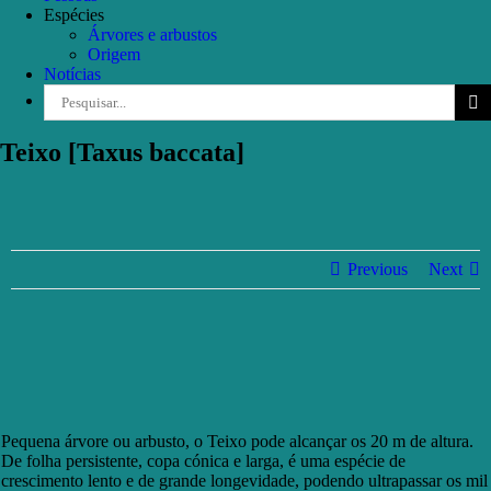
Espécies
Árvores e arbustos
Origem
Notícias
Pesquisar
Teixo [Taxus baccata]
Previous
Next
Pequena árvore ou arbusto, o Teixo pode alcançar os 20 m de altura.
De folha persistente, copa cónica e larga, é uma espécie de
crescimento lento e de grande longevidade, podendo ultrapassar os mil