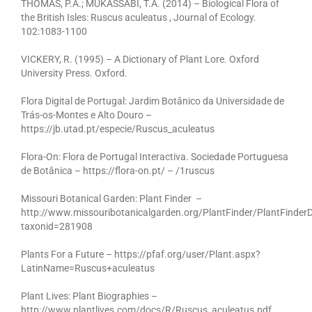
THOMAS, P.A.; MUKASSABI, T.A. (2014) – Biological Flora of
the British Isles: Ruscus aculeatus , Journal of Ecology.
102:1083-1100
VICKERY, R. (1995) – A Dictionary of Plant Lore. Oxford
University Press. Oxford.
Flora Digital de Portugal: Jardim Botânico da Universidade de
Trás-os-Montes e Alto Douro –
https://jb.utad.pt/especie/Ruscus_aculeatus
Flora-On: Flora de Portugal Interactiva. Sociedade Portuguesa
de Botânica – https://flora-on.pt/ – /1ruscus
Missouri Botanical Garden: Plant Finder –
http://www.missouribotanicalgarden.org/PlantFinder/PlantFinderD
taxonid=281908
Plants For a Future – https://pfaf.org/user/Plant.aspx?
LatinName=Ruscus+aculeatus
Plant Lives: Plant Biographies –
http://www.plantlives.com/docs/R/Ruscus_aculeatus.pdf