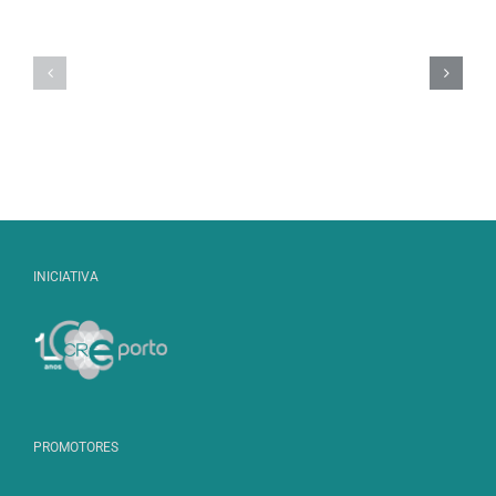
Urze-
Urze-
das-
Macieira-brava
branca
vassouras
[Malus sylvestris]
[Erica
[Erica
arborea]
scoparia]
INICIATIVA
PROMOTORES