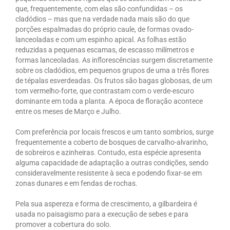
que, frequentemente, com elas são confundidas – os
cladódios – mas que na verdade nada mais são do que
porções espalmadas do próprio caule, de formas ovado-
lanceoladas e com um espinho apical. As folhas estão
reduzidas a pequenas escamas, de escasso milímetros e
formas lanceoladas. As inflorescências surgem discretamente
sobre os cladódios, em pequenos grupos de uma a três flores
de tépalas esverdeadas. Os frutos são bagas globosas, de um
tom vermelho-forte, que contrastam com o verde-escuro
dominante em toda a planta. A época de floração acontece
entre os meses de Março e Julho.
Com preferência por locais frescos e um tanto sombrios, surge
frequentemente a coberto de bosques de carvalho-alvarinho,
de sobreiros e azinheiras. Contudo, esta espécie apresenta
alguma capacidade de adaptação a outras condições, sendo
consideravelmente resistente à seca e podendo fixar-se em
zonas dunares e em fendas de rochas.
Pela sua aspereza e forma de crescimento, a gilbardeira é
usada no paisagismo para a execução de sebes e para
promover a cobertura do solo.