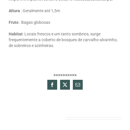
Altura
: Geralmente até 1,5m
Fruto
: Bagas globosas
Habitat
: Locais frescos e um tanto sombrios, surge
frequentemente a coberto de bosques de carvalho-alvarinho,
de sobreiros e azinheiras.
>>>>>>>>>>
Facebook
X
Email
(necessário
mas
não
publicado)
Projectos relacionados