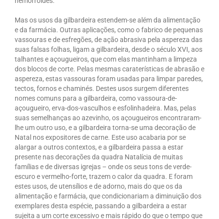
hemorroides.
Mas os usos da gilbardeira estendem-se além da alimentação
e da farmácia. Outras aplicações, como o fabrico de pequenas
vassouras e de esfregões, de ação abrasiva pela aspereza das
suas falsas folhas, ligam a gilbardeira, desde o século XVI, aos
talhantes e açougueiros, que com elas mantinham a limpeza
dos blocos de corte. Pelas mesmas caraterísticas de abrasão e
aspereza, estas vassouras foram usadas para limpar paredes,
tectos, fornos e chaminés. Destes usos surgem diferentes
nomes comuns para a gilbardeira, como vassoura-de-
açougueiro, erva-dos-vasculhos e esfolinhadeira. Mas, pelas
suas semelhanças ao azevinho, os açougueiros encontraram-
lhe um outro uso, e a gilbardeira torna-se uma decoração de
Natal nos expositores de carne. Este uso acabaria por se
alargar a outros contextos, e a gilbardeira passa a estar
presente nas decorações da quadra Natalícia de muitas
famílias e de diversas igrejas – onde os seus tons de verde-
escuro e vermelho-forte, trazem o calor da quadra. E foram
estes usos, de utensílios e de adorno, mais do que os da
alimentação e farmácia, que condicionariam a diminuição dos
exemplares desta espécie, passando a gilbardeira a estar
sujeita a um corte excessivo e mais rápido do que o tempo que