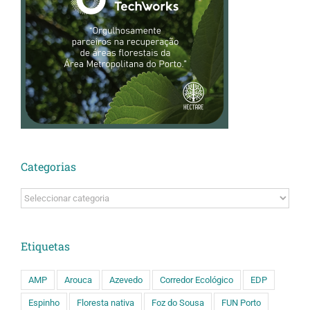
Categorias
Categorias
Etiquetas
AMP
Arouca
Azevedo
Corredor Ecológico
EDP
Espinho
Floresta nativa
Foz do Sousa
FUN Porto