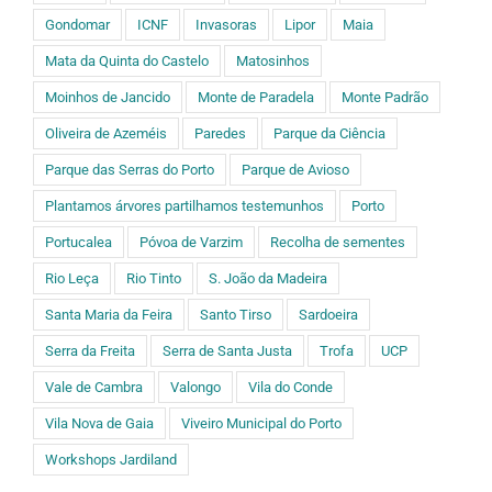
Gondomar
ICNF
Invasoras
Lipor
Maia
Mata da Quinta do Castelo
Matosinhos
Moinhos de Jancido
Monte de Paradela
Monte Padrão
Oliveira de Azeméis
Paredes
Parque da Ciência
Parque das Serras do Porto
Parque de Avioso
Plantamos árvores partilhamos testemunhos
Porto
Portucalea
Póvoa de Varzim
Recolha de sementes
Rio Leça
Rio Tinto
S. João da Madeira
Santa Maria da Feira
Santo Tirso
Sardoeira
Serra da Freita
Serra de Santa Justa
Trofa
UCP
Vale de Cambra
Valongo
Vila do Conde
Vila Nova de Gaia
Viveiro Municipal do Porto
Workshops Jardiland