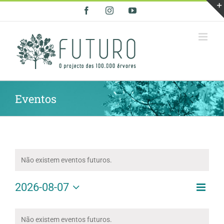
Skip
Facebook
Instagram
YouTube
to
content
Eventos
Não existem eventos futuros.
Nave
2026-08-07
Naveg
Mês
de
Selecione
de
visua
Calendário
a
visual
de
de
Não existem eventos futuros.
data.