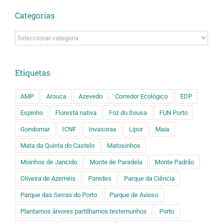
Categorias
Categorias
Etiquetas
AMP
Arouca
Azevedo
Corredor Ecológico
EDP
Espinho
Floresta nativa
Foz do Sousa
FUN Porto
Gondomar
ICNF
Invasoras
Lipor
Maia
Mata da Quinta do Castelo
Matosinhos
Moinhos de Jancido
Monte de Paradela
Monte Padrão
Oliveira de Azeméis
Paredes
Parque da Ciência
Parque das Serras do Porto
Parque de Avioso
Plantamos árvores partilhamos testemunhos
Porto