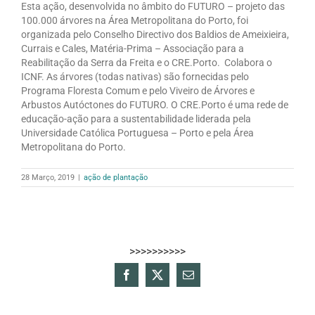
Esta ação, desenvolvida no âmbito do FUTURO – projeto das
100.000 árvores na Área Metropolitana do Porto, foi
organizada pelo Conselho Directivo dos Baldios de Ameixieira,
Currais e Cales, Matéria-Prima – Associação para a
Reabilitação da Serra da Freita e o CRE.Porto. Colabora o
ICNF. As árvores (todas nativas) são fornecidas pelo
Programa Floresta Comum e pelo Viveiro de Árvores e
Arbustos Autóctones do FUTURO. O CRE.Porto é uma rede de
educação-ação para a sustentabilidade liderada pela
Universidade Católica Portuguesa – Porto e pela Área
Metropolitana do Porto.
28 Março, 2019
|
ação de plantação
>>>>>>>>>>
Facebook
X
Email
(necessário
mas
não