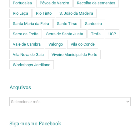
Portucalea
Póvoa de Varzim
Recolha de sementes
Rio Leça
Rio Tinto
S. João da Madeira
Santa Maria da Feira
Santo Tirso
Sardoeira
Serra da Freita
Serra de Santa Justa
Trofa
UCP
Vale de Cambra
Valongo
Vila do Conde
Vila Nova de Gaia
Viveiro Municipal do Porto
Workshops Jardiland
Arquivos
Arquivos
Siga-nos no Facebook