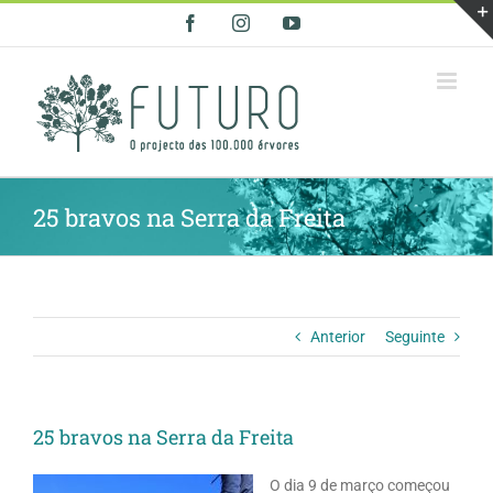
Skip
Facebook
Instagram
YouTube
to
content
25 bravos na Serra da Freita
Anterior
Seguinte
25 bravos na Serra da Freita
O dia 9 de março começou