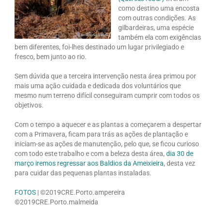
como destino uma encosta
com outras condições. As
gilbardeiras, uma espécie
também ela com exigências
bem diferentes, foi-lhes destinado um lugar privilegiado e
fresco, bem junto ao rio.
Sem dúvida que a terceira intervenção nesta área primou por
mais uma ação cuidada e dedicada dos voluntários que
mesmo num terreno difícil conseguiram cumprir com todos os
objetivos.
Com o tempo a aquecer e as plantas a começarem a despertar
com a Primavera, ficam para trás as ações de plantação e
iniciam-se as ações de manutenção, pelo que, se ficou curioso
com todo este trabalho e com a beleza desta área,
dia 30 de
março iremos regressar aos Baldios da Ameixieira
, desta vez
para cuidar das pequenas plantas instaladas.
FOTOS
| ©2019CRE.Porto.ampereira
©2019CRE.Porto.malmeida