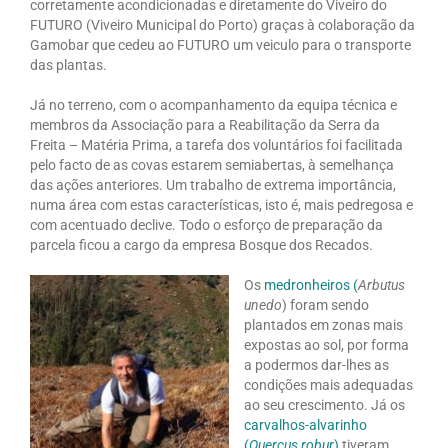
corretamente acondicionadas e diretamente do Viveiro do
FUTURO (Viveiro Municipal do Porto) graças à colaboração da
Gamobar que cedeu ao FUTURO um veiculo para o transporte
das plantas.
Já no terreno, com o acompanhamento da equipa técnica e
membros da Associação para a Reabilitação da Serra da
Freita – Matéria Prima, a tarefa dos voluntários foi facilitada
pelo facto de as covas estarem semiabertas, à semelhança
das ações anteriores. Um trabalho de extrema importância,
numa área com estas características, isto é, mais pedregosa e
com acentuado declive. Todo o esforço de preparação da
parcela ficou a cargo da empresa Bosque dos Recados.
Os
medronheiros (
Arbutus
unedo
) foram sendo
plantados em zonas mais
expostas ao sol, por forma
a podermos dar-lhes as
condições mais adequadas
ao seu crescimento. Já os
carvalhos-alvarinho
(
Quercus robur
)
tiveram