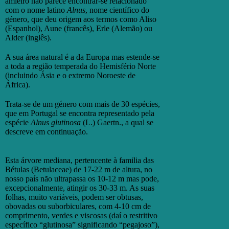
amieiro não parece encontrar-se relacionado
com o nome latino
Alnus
, nome científico do
género, que deu origem aos termos como Aliso
(Espanhol), Aune (francês), Erle (Alemão) ou
Alder (inglês).
A sua área natural é a da Europa mas estende-se
a toda a região temperada do Hemisfério Norte
(incluindo Ásia e o extremo Noroeste de
África).
Trata-se de um género com mais de 30 espécies,
que em Portugal se encontra representado pela
espécie
Alnus glutinosa
(L.) Gaertn., a qual se
descreve em continuação.
Esta árvore mediana, pertencente à familia das
Bétulas (Betulaceae) de 17-22 m de altura, no
nosso país não ultrapassa os 10-12 m mas pode,
excepcionalmente, atingir os 30-33 m. As suas
folhas, muito variáveis, podem ser obtusas,
obovadas ou suborbiculares, com 4-10 cm de
comprimento, verdes e viscosas (daí o restritivo
específico “glutinosa” significando “pegajoso”),