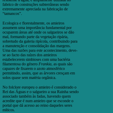
fabrico de construções subterrâneas sendo
extremamente apreciada na fabricação de
“tamancos”.
Ecologica e florestalmente, os amieiros
assumem uma importância fundamental por
ocuparem áreas até onde os salgueiros se dão
mal, formando parte da vegetação ripária,
sobretudo da galeria ripícola, contribuindo para
a manutenção e consolidação das margens.
Uma das razões para este acontecimento, deve-
se ao facto das raízes dos amieiros
estabelecerem simbioses com uma bactéria
filamentosa do género
Frankia
, as quais são
capazes de fixarem o azoto atmosférico
permitindo, assim, que as árvores cresçam em
solos quase sem matéria orgânica.
No folclore europeu o amieiro é considerado o
Rei das Águas e o salgueiro a sua Rainha sendo
associado também às fadas, havendo quem
acredite que é num amieiro que se esconde o
portal que dá acesso ao reino daqueles seres
míticos.