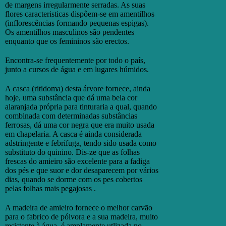
de margens irregularmente serradas. As suas
flores caracteristicas dispôem-se em amentilhos
(inflorescências formando pequenas espigas).
Os amentilhos masculinos são pendentes
enquanto que os femininos são erectos.
Encontra-se frequentemente por todo o país,
junto a cursos de água e em lugares húmidos.
A casca (ritidoma) desta árvore fornece, ainda
hoje, uma substância que dá uma bela cor
alaranjada própria para tinturaria a qual, quando
combinada com determinadas substâncias
ferrosas, dá uma cor negra que era muito usada
em chapelaria. A casca é ainda considerada
adstringente e febrífuga, tendo sido usada como
substituto do quinino. Dis-ze que as folhas
frescas do amieiro são excelente para a fadiga
dos pés e que suor e dor desaparecem por vários
dias, quando se dorme com os pes cobertos
pelas folhas mais pegajosas .
A madeira de amieiro fornece o melhor carvão
para o fabrico de pólvora e a sua madeira, muito
resistente à água, é amplamente utlizada no