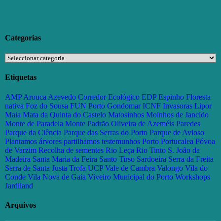
Categorias
Categorias
Etiquetas
AMP
Arouca
Azevedo
Corredor Ecológico
EDP
Espinho
Floresta
nativa
Foz do Sousa
FUN Porto
Gondomar
ICNF
Invasoras
Lipor
Maia
Mata da Quinta do Castelo
Matosinhos
Moinhos de Jancido
Monte de Paradela
Monte Padrão
Oliveira de Azeméis
Paredes
Parque da Ciência
Parque das Serras do Porto
Parque de Avioso
Plantamos árvores partilhamos testemunhos
Porto
Portucalea
Póvoa
de Varzim
Recolha de sementes
Rio Leça
Rio Tinto
S. João da
Madeira
Santa Maria da Feira
Santo Tirso
Sardoeira
Serra da Freita
Serra de Santa Justa
Trofa
UCP
Vale de Cambra
Valongo
Vila do
Conde
Vila Nova de Gaia
Viveiro Municipal do Porto
Workshops
Jardiland
Arquivos