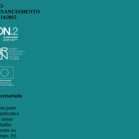
O-
INANCIAMENTO
014/2015
cretariado
a parte
gnificativa
 nosso
abalho
corre no
mpo. P.f.