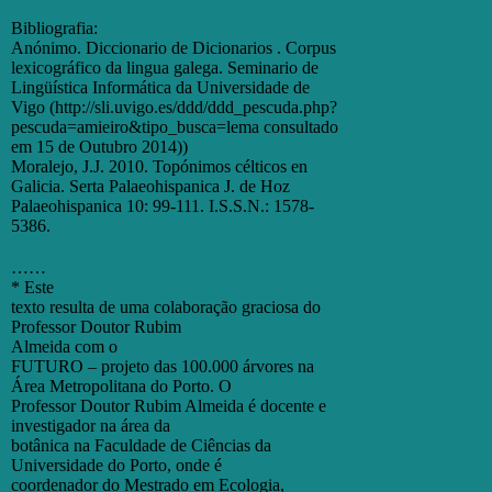
Bibliografia:
Anónimo. Diccionario de Dicionarios . Corpus
lexicográfico da lingua galega. Seminario de
Lingüística Informática da Universidade de
Vigo (http://sli.uvigo.es/ddd/ddd_pescuda.php?
pescuda=amieiro&tipo_busca=lema consultado
em 15 de Outubro 2014))
Moralejo, J.J. 2010. Topónimos célticos en
Galicia. Serta Palaeohispanica J. de Hoz
Palaeohispanica 10: 99-111. I.S.S.N.: 1578-
5386.
……
* Este
texto resulta de uma colaboração graciosa do
Professor Doutor Rubim
Almeida com o
FUTURO – projeto das 100.000 árvores na
Área Metropolitana do Porto. O
Professor Doutor Rubim Almeida é docente e
investigador na área da
botânica na Faculdade de Ciências da
Universidade do Porto, onde é
coordenador do Mestrado em Ecologia,