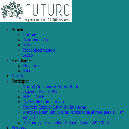
Skip
Facebook
Instagram
YouTube
to
content
Projeto
Porquê
Apresentação
Nós
Reconhecimentos
Ação
Resultados
Relatórios
Media
Locais
Participar
Porto | Rota das Árvores 2026
Agenda FUTURO
HECTARE
Ações de voluntariado
Recreio Escolar Livre de Invasoras
Porto | Se tem um jardim, temos uma árvore para si – 6ª
edição
A Natureza é a melhor Sala de Aula 2022/2023
Pessoas