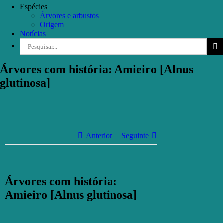
Espécies
Árvores e arbustos
Origem
Notícias
Pesquisar
Árvores com história: Amieiro [Alnus
glutinosa]
Anterior
Seguinte
Árvores com história:
Amieiro [Alnus glutinosa]