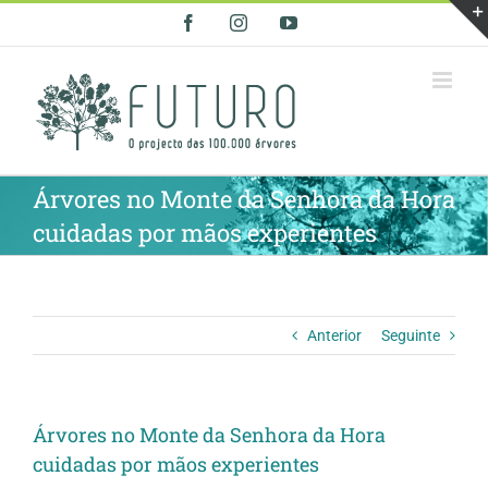
Skip
Facebook
Instagram
YouTube
to
content
Árvores no Monte da Senhora da Hora
cuidadas por mãos experientes
Anterior
Seguinte
Árvores no Monte da Senhora da Hora
cuidadas por mãos experientes