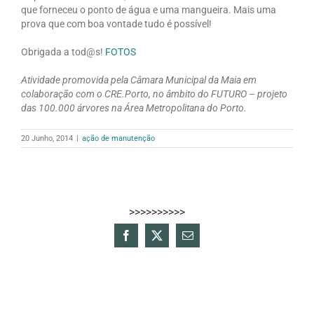
que forneceu o ponto de água e uma mangueira. Mais uma
prova que com boa vontade tudo é possível!
Obrigada a tod@s!
FOTOS
Atividade promovida pela Câmara Municipal da Maia em
colaboração com o CRE.Porto, no âmbito do FUTURO – projeto
das 100.000 árvores na Área Metropolitana do Porto.
20 Junho, 2014
|
ação de manutenção
>>>>>>>>>>
Facebook
X
Email
(necessário
mas
não
publicado)