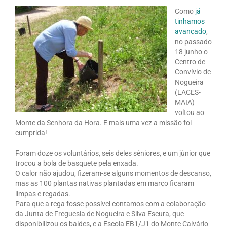
Como
já
tinhamos
avançado
,
no passado
18 junho o
Centro de
Convívio de
Nogueira
(LACES-
MAIA)
voltou ao
Monte da Senhora da Hora. E mais uma vez a missão foi
cumprida!
Foram doze os voluntários, seis deles séniores, e um júnior que
trocou a bola de basquete pela enxada.
O calor não ajudou, fizeram-se alguns momentos de descanso,
mas as 100 plantas nativas plantadas em março ficaram
limpas e regadas.
Para que a rega fosse possível contamos com a colaboração
da Junta de Freguesia de Nogueira e Silva Escura, que
disponibilizou os baldes, e a Escola EB1/J1 do Monte Calvário