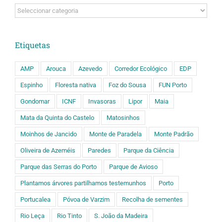
Categorias
Etiquetas
AMP
Arouca
Azevedo
Corredor Ecológico
EDP
Espinho
Floresta nativa
Foz do Sousa
FUN Porto
Gondomar
ICNF
Invasoras
Lipor
Maia
Mata da Quinta do Castelo
Matosinhos
Moinhos de Jancido
Monte de Paradela
Monte Padrão
Oliveira de Azeméis
Paredes
Parque da Ciência
Parque das Serras do Porto
Parque de Avioso
Plantamos árvores partilhamos testemunhos
Porto
Portucalea
Póvoa de Varzim
Recolha de sementes
Rio Leça
Rio Tinto
S. João da Madeira