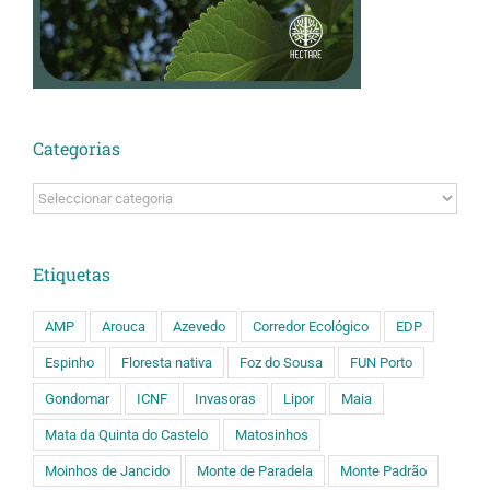
Categorias
Categorias
Etiquetas
AMP
Arouca
Azevedo
Corredor Ecológico
EDP
Espinho
Floresta nativa
Foz do Sousa
FUN Porto
Gondomar
ICNF
Invasoras
Lipor
Maia
Mata da Quinta do Castelo
Matosinhos
Moinhos de Jancido
Monte de Paradela
Monte Padrão