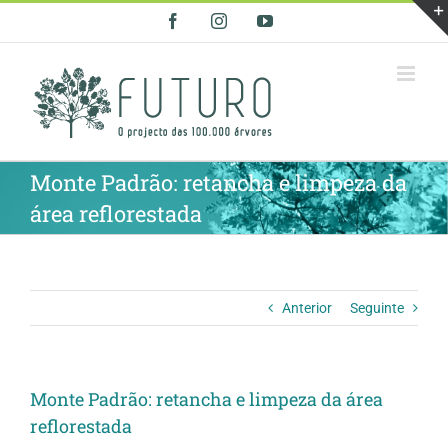
Skip
Facebook
Instagram
YouTube
to
content
Monte Padrão: retancha e limpeza da
área reflorestada
Anterior
Seguinte
Monte Padrão: retancha e limpeza da área
reflorestada