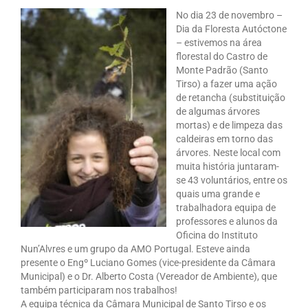
No dia 23 de novembro –
Dia da Floresta Autóctone
– estivemos na área
florestal do Castro de
Monte Padrão (Santo
Tirso) a fazer uma ação
de retancha (substituição
de algumas árvores
mortas) e de limpeza das
caldeiras em torno das
árvores. Neste local com
muita história juntaram-
se 43 voluntários, entre os
quais uma grande e
trabalhadora equipa de
professores e alunos da
Oficina do Instituto
Nun’Alvres e um grupo da AMO Portugal. Esteve ainda
presente o Engº Luciano Gomes (vice-presidente da Câmara
Municipal) e o Dr. Alberto Costa (Vereador de Ambiente), que
também participaram nos trabalhos!
A equipa técnica da Câmara Municipal de Santo Tirso e os