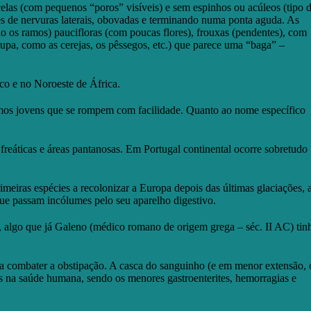
celas (com pequenos “poros” visíveis) e sem espinhos ou acúleos (tipo 
res de nervuras laterais, obovadas e terminando numa ponta aguda. As
o os ramos) paucifloras (com poucas flores), frouxas (pendentes), com
drupa, como as cerejas, os pêssegos, etc.) que parece uma “baga” –
ico e no Noroeste de África.
ramos jovens que se rompem com facilidade. Quanto ao nome específico
reáticas e áreas pantanosas. Em Portugal continental ocorre sobretudo
meiras espécies a recolonizar a Europa depois das últimas glaciações, 
 que passam incólumes pelo seu aparelho digestivo.
 algo que já Galeno (médico romano de origem grega – séc. II AC) tin
ara combater a obstipação. A casca do sanguinho (e em menor extensão, 
os na saúde humana, sendo os menores gastroenterites, hemorragias e