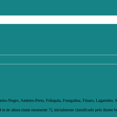
iro-Negro, Amieiro-Preto, Frângula, Frangulina, Fúsaro, Lagarinho, S
m de altura (mais raramente 7), inicialmente classificado pelo ilustre