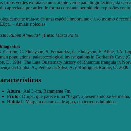
s frutos verdes extraía-se um corante verde para tingir tecidos, da cas
ito apreciada por arder de forma constante permitindo explosões contro
ologicamente trata-se de uma espécie importante e isso mesmo é reconh
E0pt1 – Amiais ripícolas.
xto:
Rubim Almeida* |
Foto:
Marta Pinto
bliografia:
S. Carrión, C. Finlayson, S. Fernández, G. Finlayson, E. Allué, J.A. L
man populations: palaeoecological investigations in Gorham’s Cave (Gi
e, D. 1984. The Late Quaternary history of Rhamnus frangula in Norw
oença da Cunha, A., Pereira da Silva, A. e Rodrigues Roque, O. 2009. 
aracterísticas
Altura
: Até 3-4m. Raramente 7m.
Fruto
: Drupa, que parece uma “baga”, apresentando-se vermelha,
Habitat
: Margem de cursos de água, em terrenos húmidos.