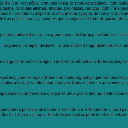
o de 4 a 5 m, sem pêlos, com uma casca cinzento-acastanhada, com lenti
hados, de folhas alternas, inteiras, pecioladas, caducas, com 7 a 9 pa
inos e masculinos) dispõem-se em cimeiras (grupos de flores terminand
rde e as pétalas brancas, menores que as sépalas. O fruto drupáceo (de 
plantas similares) ocorre em grande parte da Europa, no Sudoeste asiát
” – fragmentar, romper, desfazer – numa alusão á fragilidade dos seus 
 margens de cursos de água, em terrenos húmidos de fortes oscilações f
espécies), pode-se hoje afirmar com muita segurança que foi uma das pri
e muitas aves que se alimentam dos seus frutos e libertam as sementes,
apidamente compreendeu que partes desta planta têm um efeito laxante,
 (guardando-a por mais de um ano e secando-a a 100º durante 1 hora) p
íodos de 12 ou mais horas. Em doses excessivas pode ter efeitos nefast