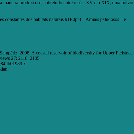
 sua madeira produzia-se, sobretudo entre o séc. XV e o XIX, uma pólvor
s constantes dos habitats naturais 91E0pt3 – Amiais paludosos – e
ampériz. 2008. A coastal reservoir of biodiversity for Upper Pleistoce
eviews 27: 2118–2135.
984.tb01989.x
kian.