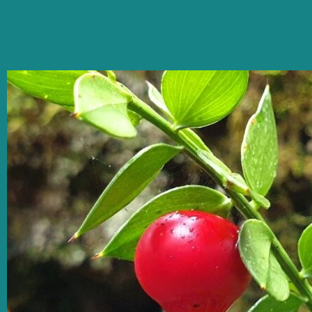
Urze-
branca
[Erica
arborea]