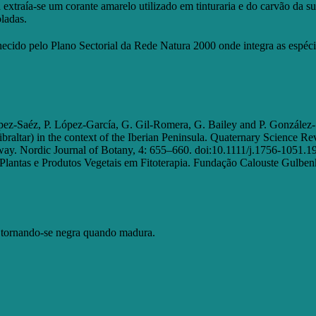
ca extraía-se um corante amarelo utilizado em tinturaria e do carvão da
ladas.
ecido pelo Plano Sectorial da Rede Natura 2000 onde integra as espécie
ópez-Saéz, P. López-García, G. Gil-Romera, G. Bailey and P. González-S
braltar) in the context of the Iberian Peninsula. Quaternary Science R
ay. Nordic Journal of Botany, 4: 655–660. doi:10.1111/j.1756-1051.1
Plantas e Produtos Vegetais em Fitoterapia. Fundação Calouste Gulben
 tornando-se negra quando madura.