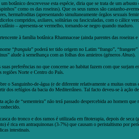
 um botânico descrevesse esta espécie, diria que se trata de um arbust
spinhos” como os das roseiras). Que os seus ramos são castanho-avermel
ores, hermafroditas (apresentando simultaneamente órgãos sexuais femin
dicelos compridos, axilares, solitárias ou fasciculadas, com o cálice ve
culânio – apresenta-se vermelho, tornando-se negro quando maduro.
rtencente à família botânica Rhamnaceae (ainda parentes das roseiras e 
nome “
frangula
” poderá ter tido origem no Latim “frango”, “frangere
lnus” alude à semelhança com as folhas dos amieiros (géneros
Alnus
).
 suas preferências no que concerne ao habitat fazem com que surjam em
s regiões Norte e Centro do País.
bre o Sanguinho-de-água (e de diferente relativamente a muitas outras 
rtir dos refúgios da bacia do Mediterrâneo. Tal facto deveu-se à ação d
ta ação de “sementeira” não terá passado despercebida ao homem que r
conhecido.
casca do tronco e dos ramos é utilizada em fitoterapia, depois de seca
uto) é rica em antraquinonas (3-7%) que causam o peristaltismo por per
licas intestinais.