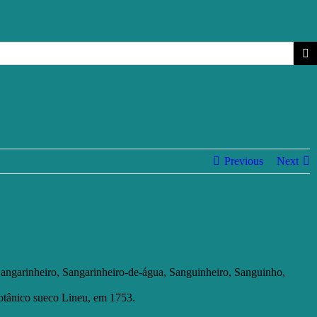
Previous
Next
angarinheiro, Sangarinheiro-de-água, Sanguinheiro, Sanguinho,
 botânico sueco Lineu, em 1753.