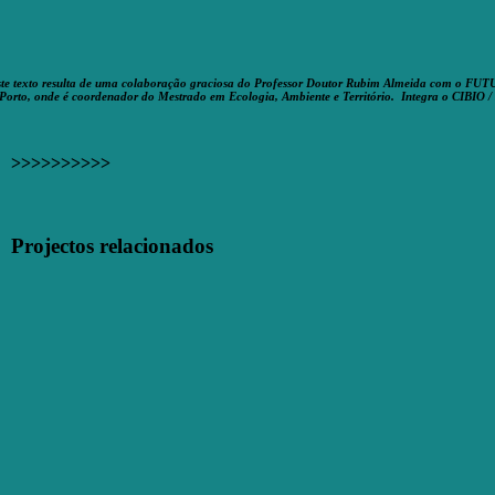
te texto resulta de uma colaboração graciosa do Professor Doutor Rubim Almeida com o FUTURO
Porto, onde é coordenador do Mestrado em Ecologia, Ambiente e Território. Integra o CIBIO /
>>>>>>>>>>
Facebook
X
Email
(necessário
Projectos relacionados
mas
não
publicado)
Urze-
das-
vassouras
[Erica
scoparia]