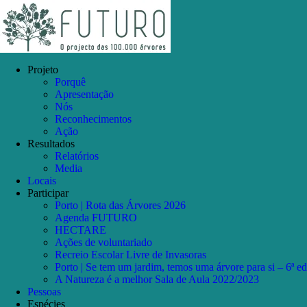
Skip
Facebook
Instagram
YouTube
to
content
Projeto
Porquê
Apresentação
Nós
Reconhecimentos
Ação
Resultados
Relatórios
Media
Locais
Participar
Porto | Rota das Árvores 2026
Agenda FUTURO
HECTARE
Ações de voluntariado
Recreio Escolar Livre de Invasoras
Porto | Se tem um jardim, temos uma árvore para si – 6ª e
A Natureza é a melhor Sala de Aula 2022/2023
Pessoas
Espécies