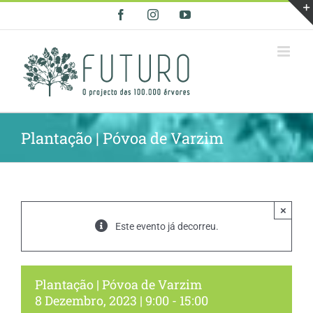
Skip
Facebook
Instagram
YouTube
to
content
Plantação | Póvoa de Varzim
×
Este evento já decorreu.
Plantação | Póvoa de Varzim
8 Dezembro, 2023 | 9:00
-
15:00