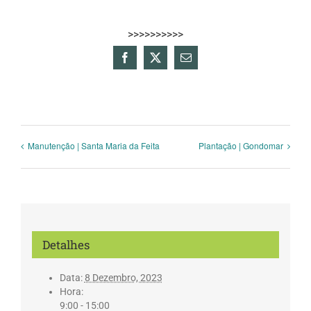
>>>>>>>>>>
Facebook
X
Email
(necessário
mas
não
publicado)
Manutenção | Santa Maria da Feita
Plantação | Gondomar
Detalhes
Data:
8 Dezembro, 2023
Hora:
9:00 - 15:00