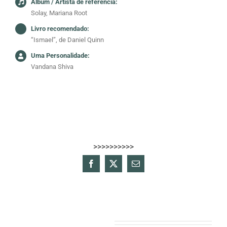
Álbum / Artista de referência:
Solay, Mariana Root
Livro recomendado:
“Ismael”, de Daniel Quinn
Uma Personalidade:
Vandana Shiva
>>>>>>>>>>
Facebook
X
Email
(necessário
mas
não
publicado)
Projectos relacionados