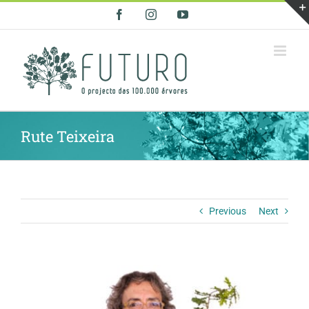
Skip
Facebook
Instagram
YouTube
to
content
Rute Teixeira
Previous
Next
View
Larger
Image