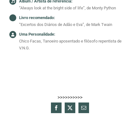
Álbum / Artista de referência:
“Always look at the bright side of life”, de Monty Python
Livro recomendado:
“Excertos dos Diários de Adão e Eva”, de Mark Twain
Uma Personalidade:
Chico Facas, Tanoeiro aposentado e filósofo repentista de
V.N.G.
>>>>>>>>>>
Facebook
X
Email
(necessário
mas
não
publicado)