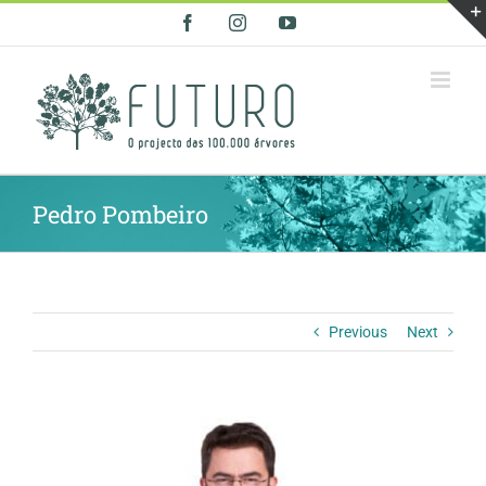
Skip
Facebook
Instagram
YouTube
to
content
Pedro Pombeiro
Previous
Next
View
Larger
Image