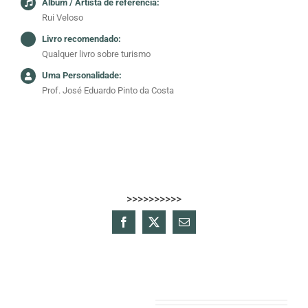
Álbum / Artista de referência:
Rui Veloso
Livro recomendado:
Qualquer livro sobre turismo
Uma Personalidade:
Prof. José Eduardo Pinto da Costa
>>>>>>>>>>
Facebook
X
Email
(necessário
mas
não
publicado)
Projectos relacionados