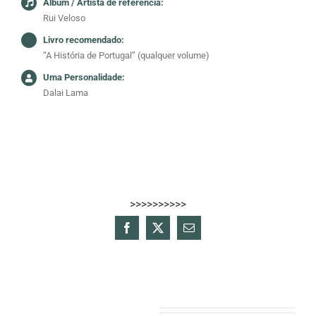
Álbum / Artista de referência:
Rui Veloso
Livro recomendado:
“A História de Portugal” (qualquer volume)
Uma Personalidade:
Dalai Lama
>>>>>>>>>>
Facebook
X
Email
(necessário
mas
não
publicado)
Projectos relacionados