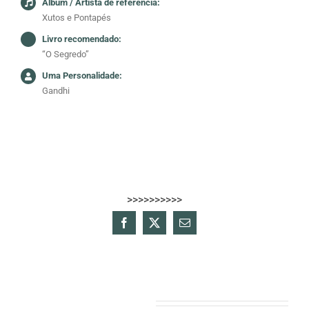
Álbum / Artista de referência:
Xutos e Pontapés
Livro recomendado:
“O Segredo”
Uma Personalidade:
Gandhi
>>>>>>>>>>
Facebook
X
Email
(necessário
mas
não
publicado)
Projectos relacionados