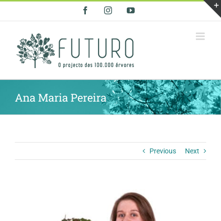
Skip
Facebook
Instagram
YouTube
to
content
Ana Maria Pereira
Previous
Next
View
Larger
Image