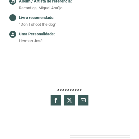
Álbum / Artista de referência:
Recantiga, Miguel Araújo
Livro recomendado:
“Don`t shoot the dog”
Uma Personalidade:
Herman José
>>>>>>>>>>
Facebook
X
Email
(necessário
mas
não
publicado)
Projectos relacionados