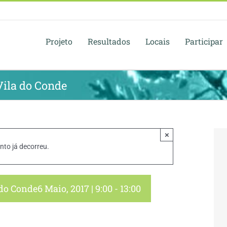
Projeto
Resultados
Locais
Participar
Vila do Conde
×
nto já decorreu.
 do Conde
6 Maio, 2017 | 9:00
-
13:00