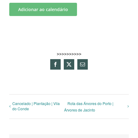
Adicionar ao calendário
>>>>>>>>>>
Facebook
X
Email
(necessário
mas
não
publicado)
Cancelado | Plantação | Vila
Rota das Árvores do Porto |
do Conde
Árvores de Jacinto