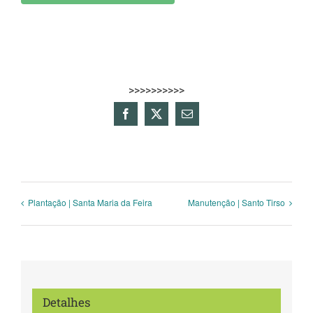
>>>>>>>>>>
Facebook
X
Email
(necessário
mas
não
publicado)
Plantação | Santa Maria da Feira
Manutenção | Santo Tirso
Detalhes