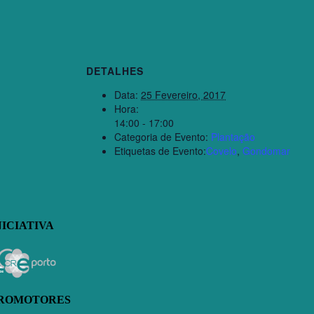
DETALHES
Data:
25 Fevereiro, 2017
Hora:
14:00 - 17:00
Categoria de Evento:
Plantação
Etiquetas de Evento:
Covelo
,
Gondomar
NICIATIVA
ROMOTORES