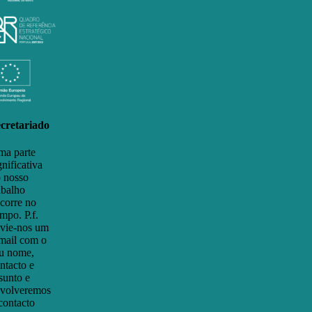
cretariado
a parte
gnificativa
 nosso
abalho
corre no
mpo. P.f.
vie-nos um
mail com o
u nome,
ntacto e
sunto e
volveremos
contacto