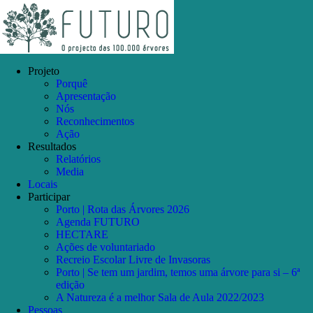
Skip
Facebook
Instagram
YouTube
to
content
Projeto
Porquê
Apresentação
Nós
Reconhecimentos
Ação
Resultados
Relatórios
Media
Locais
Participar
Porto | Rota das Árvores 2026
Agenda FUTURO
HECTARE
Ações de voluntariado
Recreio Escolar Livre de Invasoras
Porto | Se tem um jardim, temos uma árvore para si – 6ª
edição
A Natureza é a melhor Sala de Aula 2022/2023
Pessoas