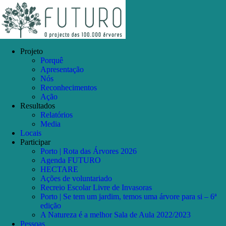
Skip
Facebook
Instagram
YouTube
to
content
Projeto
Porquê
Apresentação
Nós
Reconhecimentos
Ação
Resultados
Relatórios
Media
Locais
Participar
Porto | Rota das Árvores 2026
Agenda FUTURO
HECTARE
Ações de voluntariado
Recreio Escolar Livre de Invasoras
Porto | Se tem um jardim, temos uma árvore para si – 6ª
edição
A Natureza é a melhor Sala de Aula 2022/2023
Pessoas