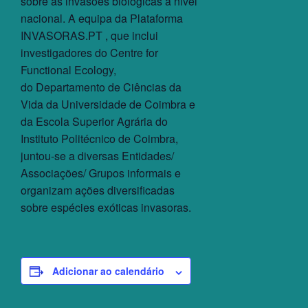
sobre as invasões biológicas a nível
nacional. A equipa da Plataforma
INVASORAS.PT , que inclui
investigadores do Centre for
Functional Ecology,
do Departamento de Ciências da
Vida da Universidade de Coimbra e
da Escola Superior Agrária do
Instituto Politécnico de Coimbra,
juntou-se a diversas Entidades/
Associações/ Grupos informais e
organizam ações diversificadas
sobre espécies exóticas invasoras.
Adicionar ao calendário