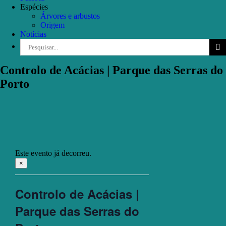
Espécies
Árvores e arbustos
Origem
Notícias
Pesquisar
Controlo de Acácias | Parque das Serras do
Porto
Este evento já decorreu.
×
Controlo de Acácias |
Parque das Serras do