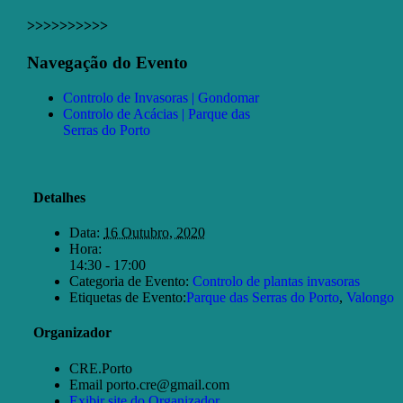
>>>>>>>>>>
Facebook
X
Email
Navegação do Evento
(necessário
mas
Controlo de Invasoras | Gondomar
não
Controlo de Acácias | Parque das
publicado)
Serras do Porto
Detalhes
Data:
16 Outubro, 2020
Hora:
14:30 - 17:00
Categoria de Evento:
Controlo de plantas invasoras
Etiquetas de Evento:
Parque das Serras do Porto
,
Valongo
Organizador
CRE.Porto
Email
porto.cre@gmail.com
Exibir site do Organizador