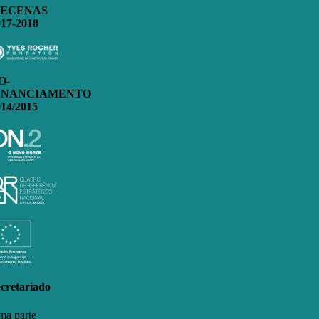
ECENAS
017-2018
O-
INANCIAMENTO
014/2015
cretariado
a parte